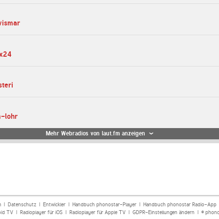
wismar
ix24
teri
m-lohr
Mehr Webradios von laut.fm anzeigen
m
|
Datenschutz
|
Entwickler
|
Handbuch phonostar-Player
|
Handbuch phonostar Radio-App
oid TV
|
Radioplayer für iOS
|
Radioplayer für Apple TV
|
GDPR-Einstellungen ändern
| © phono