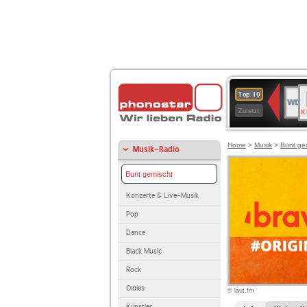
B
WDR
Top 10
K
4
Zuletzt
Home
>
Musik
>
Bunt ge
Musik-Radio
Bunt gemischt
Konzerte & Live-Musik
Pop
Dance
Black Music
Rock
Oldies
© laut.fm
Künstler