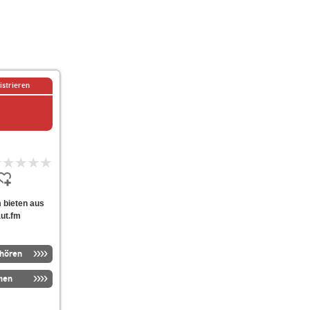
istrieren
m bieten aus
aut.fm
nhören
men