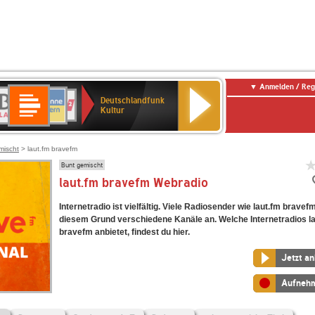
Anmelden / Reg
Deutschlandfunk
R-
ANTENNE
Deutschlandfunk
80er
SWR3
NDR
WDR
SWR
Deutschlandfunk
Kultur
LASSIK
BAYERN
90er
2
2
Kultur
Kultur
OLDIE
ANTENNE
mischt
> laut.fm bravefm
Bunt gemischt
laut.fm bravefm Webradio
Internetradio ist vielfältig. Viele Radiosender wie laut.fm bravef
diesem Grund verschiedene Kanäle an. Welche Internetradios l
bravefm anbietet, findest du hier.
Jetzt a
Aufneh