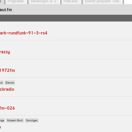
o
Programm
Sendungen A-Z
Podcasts
zuletzt gespielte Titel
aut.fm
mark-rundfunk-91-3-rs4
crazzy
io1972fm
ce
Electro
ockradio
t-fm-026
unge
Modern Rock
Sonstiges
n