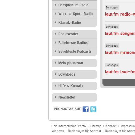
Hörspiele im Radio
Sonstiges
laut.fm radio-
Wort- & Sport-Radio
Klassik-Radio
Sonstiges
laut.fm songm
Radiosender
Beliebteste Radios
Sonstiges
Beliebteste Podcasts
laut.fm mrmons
Mein phonostar
Sonstiges
laut.fm laut-f
Downloads
Hilfe & Kontakt
Newsletter
PHONOSTAR AUF
Dein Internetradio-Portal :
Sitemap
|
Kontakt
|
Impressu
Windows
|
Radioplayer für Android
|
Radioplayer für Andr