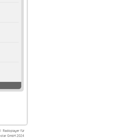
|
Radioplayer für
star GmbH 2024