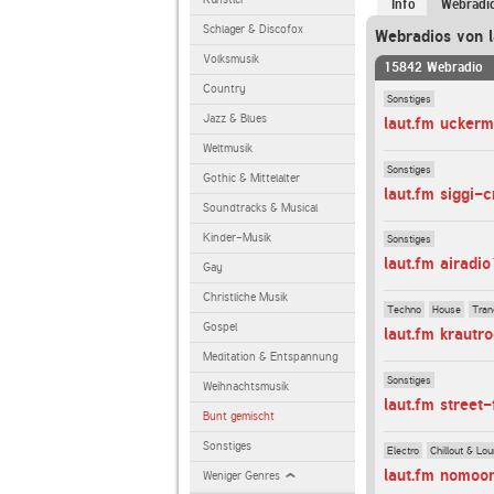
Info
Webradi
Schlager & Discofox
Webradios von l
Volksmusik
15842 Webradio
Country
Sonstiges
Jazz & Blues
laut.fm ucker
Weltmusik
Sonstiges
Gothic & Mittelalter
laut.fm siggi-
Soundtracks & Musical
Kinder-Musik
Sonstiges
laut.fm airad
Gay
Christliche Musik
Techno
House
Tran
Gospel
laut.fm krautr
Meditation & Entspannung
Sonstiges
Weihnachtsmusik
laut.fm stree
Bunt gemischt
Sonstiges
Electro
Chillout & Lo
laut.fm nomoo
Weniger Genres