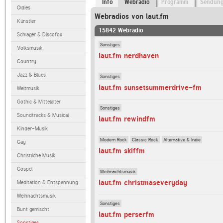
Info
Webradio
Programm
Sendun
Oldies
Webradios von laut.fm
Künstler
15842 Webradio
Schlager & Discofox
Sonstiges
Volksmusik
laut.fm nerdhaven
Country
Jazz & Blues
Sonstiges
laut.fm sunsetsummerdrive-fm
Weltmusik
Gothic & Mittelalter
Sonstiges
Soundtracks & Musical
laut.fm rewindfm
Kinder-Musik
Modern Rock
Classic Rock
Alternative & Indie
Gay
laut.fm skiffm
Christliche Musik
Gospel
Weihnachtsmusik
laut.fm christmaseveryday
Meditation & Entspannung
Weihnachtsmusik
Sonstiges
Bunt gemischt
laut.fm perserfm
Sonstiges