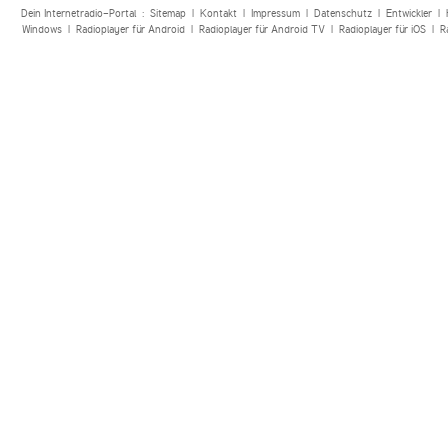
Dein Internetradio-Portal :
Sitemap
|
Kontakt
|
Impressum
|
Datenschutz
|
Entwickler
|
Windows
|
Radioplayer für Android
|
Radioplayer für Android TV
|
Radioplayer für iOS
|
R