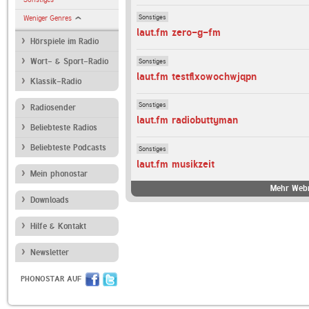
Sonstiges
Weniger Genres
laut.fm zero-g-fm
Hörspiele im Radio
Sonstiges
Wort- & Sport-Radio
laut.fm testflxowochwjqpn
Klassik-Radio
Sonstiges
Radiosender
laut.fm radiobuttyman
Beliebteste Radios
Beliebteste Podcasts
Sonstiges
laut.fm musikzeit
Mein phonostar
Mehr Webr
Downloads
Hilfe & Kontakt
Newsletter
PHONOSTAR AUF