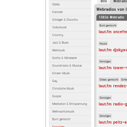
Info
Webradi
Oldies
Webradios von l
Künstler
15836 Webradio
Schlager & Discofox
Bunt gemischt
Volksmusik
laut.fm oncef
Country
Jazz & Blues
House
laut.fm djskyw
Weltmusik
Gothic & Mittelalter
Sonstiges
Soundtracks & Musical
laut.fm tower
Kinder-Musik
Oldies gemischt
Schl
Gay
laut.fm rendez
Christliche Musik
Gospel
Sonstiges
laut.fm radio-
Meditation & Entspannung
Weihnachtsmusik
Sonstiges
Bunt gemischt
laut.fm peitz-a
Sonstiges