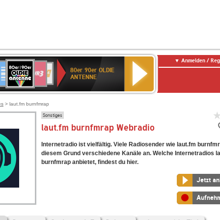
Anmelden / Reg
80er
eutschlandfunk
SWR3
WDR
SWR
80er 90er OLDIE
90er
4
Kultur
ANTENNE
OLDIE
ANTENNE
es
> laut.fm burnfmrap
Sonstiges
laut.fm burnfmrap Webradio
Internetradio ist vielfältig. Viele Radiosender wie laut.fm burnfm
diesem Grund verschiedene Kanäle an. Welche Internetradios l
burnfmrap anbietet, findest du hier.
Jetzt a
Aufneh