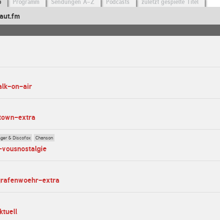
o
Programm
Sendungen A-Z
Podcasts
zuletzt gespielte Titel
aut.fm
m
alk-on-air
-town-extra
ager & Discofox
Chanson
-vousnostalgie
grafenwoehr-extra
ktuell