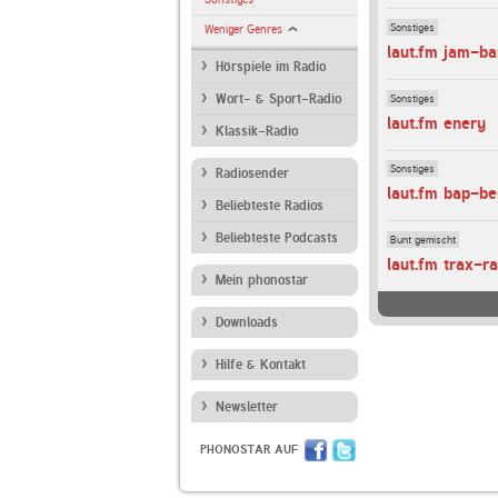
Sonstiges
Weniger Genres
laut.fm jam-b
Hörspiele im Radio
Sonstiges
Wort- & Sport-Radio
laut.fm enery
Klassik-Radio
Sonstiges
Radiosender
laut.fm bap-b
Beliebteste Radios
Beliebteste Podcasts
Bunt gemischt
laut.fm trax-ra
Mein phonostar
Downloads
Hilfe & Kontakt
Newsletter
PHONOSTAR AUF