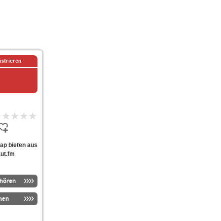
istrieren
rap bieten aus
aut.fm
nhören
men