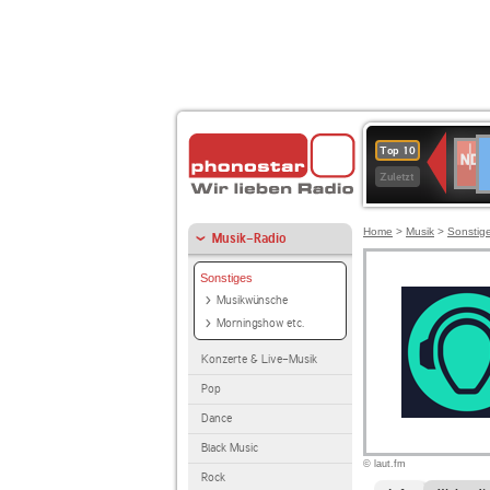
D
NDR
Top 10
2
Zuletzt
Home
>
Musik
>
Sonstig
Musik-Radio
Sonstiges
Musikwünsche
Morningshow etc.
Konzerte & Live-Musik
Pop
Dance
Black Music
© laut.fm
Rock