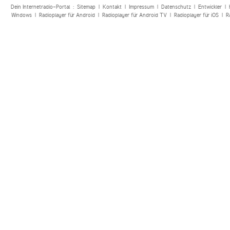
Dein Internetradio-Portal :
Sitemap
|
Kontakt
|
Impressum
|
Datenschutz
|
Entwickler
|
Windows
|
Radioplayer für Android
|
Radioplayer für Android TV
|
Radioplayer für iOS
|
R