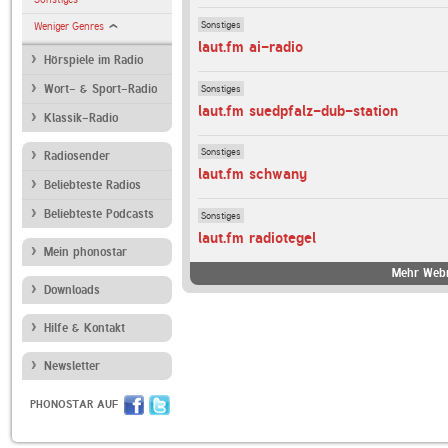
Sonstiges
Weniger Genres
laut.fm ai-radio
Hörspiele im Radio
Sonstiges
Wort- & Sport-Radio
laut.fm suedpfalz-dub-station
Klassik-Radio
Sonstiges
Radiosender
laut.fm schwany
Beliebteste Radios
Beliebteste Podcasts
Sonstiges
laut.fm radiotegel
Mein phonostar
Mehr Webr
Downloads
Hilfe & Kontakt
Newsletter
PHONOSTAR AUF