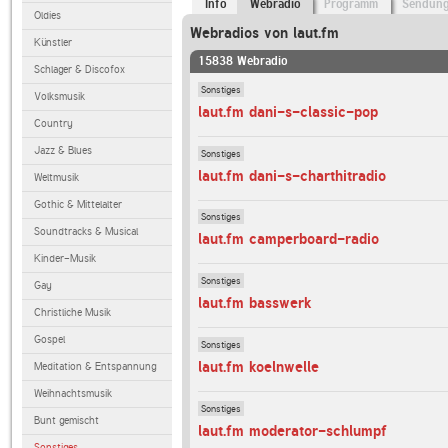
Info
Webradio
Programm
Sendun
Oldies
Webradios von laut.fm
Künstler
15838 Webradio
Schlager & Discofox
Sonstiges
Volksmusik
laut.fm dani-s-classic-pop
Country
Jazz & Blues
Sonstiges
laut.fm dani-s-charthitradio
Weltmusik
Gothic & Mittelalter
Sonstiges
Soundtracks & Musical
laut.fm camperboard-radio
Kinder-Musik
Sonstiges
Gay
laut.fm basswerk
Christliche Musik
Gospel
Sonstiges
laut.fm koelnwelle
Meditation & Entspannung
Weihnachtsmusik
Sonstiges
Bunt gemischt
laut.fm moderator-schlumpf
Sonstiges