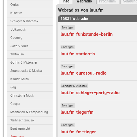
Info
Webradio
Programm
Sendun
Oldies
Webradios von laut.fm
Künstler
15831 Webradio
Schlager & Discofox
Sonstiges
Volksmusik
laut.fm funkstunde-berlin
Country
Jazz & Blues
Sonstiges
laut.fm station-b
Weltmusik
Gothic & Mittelalter
Sonstiges
Soundtracks & Musical
laut.fm eurosoul-radio
Kinder-Musik
Schlager & Discofox
Gay
laut.fm schlager-party-radio
Christliche Musik
Gospel
Sonstiges
laut.fm tiegerfm
Meditation & Entspannung
Weihnachtsmusik
Sonstiges
Bunt gemischt
laut.fm fm-tieger
Sonstiges