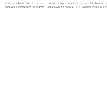
Dein Internetradio-Portal :
Sitemap
|
Kontakt
|
Impressum
|
Datenschutz
|
Entwickler
|
Windows
|
Radioplayer für Android
|
Radioplayer für Android TV
|
Radioplayer für iOS
|
R