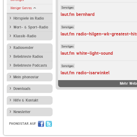
Sonstiges
Weniger Genres
laut.fm bernhard
Hörspiele im Radio
Sonstiges
Wort- & Sport-Radio
laut.fm radio-hilgen-wk-greatest-hit
Klassik-Radio
Sonstiges
Radiosender
laut.fm white-light-sound
Beliebteste Radios
Beliebteste Podcasts
Sonstiges
laut.fm radio-isarwinkel
Mein phonostar
Mehr Webr
Downloads
Hilfe & Kontakt
Newsletter
PHONOSTAR AUF