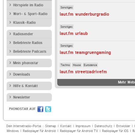
Hörspiele im Radio
Sonstiges
laut.fm wunderburgradio
Wort- & Sport-Radio
Klassik-Radio
Sonstiges
laut.fm urlaub
Radiosender
Beliebteste Radios
Sonstiges
Beliebteste Podcasts
laut.fm teamgruengaming
Mein phonostar
Techno
House
Eurodance
laut.fm streetzadrivefm
Downloads
Mehr Webr
Hilfe & Kontakt
Newsletter
PHONOSTAR AUF
Dein Internetradio-Portal :
Sitemap
|
Kontakt
|
Impressum
|
Datenschutz
|
Entwickler
|
Windows
|
Radioplayer für Android
|
Radioplayer für Android TV
|
Radioplayer für iOS
|
R