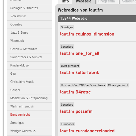
Info
Webradio
Programm
Sendun
Schlager & Discofox
Webradios von laut.fm
Volksmusik
15844 Webradio
Country
Sonstiges
Jazz & Blues
laut.fm equinox-dimension
Weltmusik
Sonstiges
Gothic & Mittelalter
laut.fm one_for_all
Soundtracks & Musical
Kinder-Musik
Bunt gemischt
laut.fm kulturfabrik
Gay
Christliche Musik
Hits der 90er, 2000er & von heute
Oldies gemischt
Gospel
laut.fm 34rotte
Meditation & Entspannung
Sonstiges
Weihnachtsmusik
laut.fm possefm
Bunt gemischt
Sonstiges
Eurodance
laut.fm eurodancereloaded
Weniger Genres