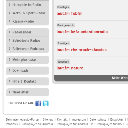
Hörspiele im Radio
Sonstiges
laut.fm fobfm
Wort- & Sport-Radio
Klassik-Radio
Bunt gemischt
laut.fm kefalonicationradio
Radiosender
Beliebteste Radios
Sonstiges
Beliebteste Podcasts
laut.fm rheinrock-classics
Mein phonostar
Sonstiges
laut.fm nature
Downloads
Mehr Webr
Hilfe & Kontakt
Newsletter
PHONOSTAR AUF
Dein Internetradio-Portal :
Sitemap
|
Kontakt
|
Impressum
|
Datenschutz
|
Entwickler
|
Windows
|
Radioplayer für Android
|
Radioplayer für Android TV
|
Radioplayer für iOS
|
R