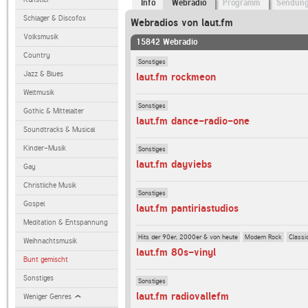
Info
Webradio
Programm
Sendun
Schlager & Discofox
Webradios von laut.fm
Volksmusik
15842 Webradio
Country
Sonstiges
Jazz & Blues
laut.fm rockmeon
Weltmusik
Sonstiges
Gothic & Mittelalter
laut.fm dance-radio-one
Soundtracks & Musical
Kinder-Musik
Sonstiges
laut.fm dayviebs
Gay
Christliche Musik
Sonstiges
Gospel
laut.fm pantiriastudios
Meditation & Entspannung
Hits der 90er, 2000er & von heute
Modern Rock
Classi
Weihnachtsmusik
laut.fm 80s-vinyl
Bunt gemischt
Sonstiges
Sonstiges
laut.fm radiovallefm
Weniger Genres