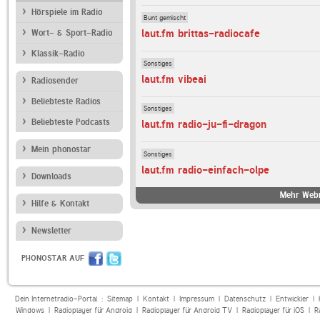
Hörspiele im Radio
Bunt gemischt
laut.fm brittas-radiocafe
Wort- & Sport-Radio
Klassik-Radio
Sonstiges
laut.fm vibeai
Radiosender
Beliebteste Radios
Sonstiges
Beliebteste Podcasts
laut.fm radio-ju-fi-dragon
Mein phonostar
Sonstiges
laut.fm radio-einfach-olpe
Downloads
Mehr Webr
Hilfe & Kontakt
Newsletter
PHONOSTAR AUF
Dein Internetradio-Portal :
Sitemap
|
Kontakt
|
Impressum
|
Datenschutz
|
Entwickler
|
Windows
|
Radioplayer für Android
|
Radioplayer für Android TV
|
Radioplayer für iOS
|
R