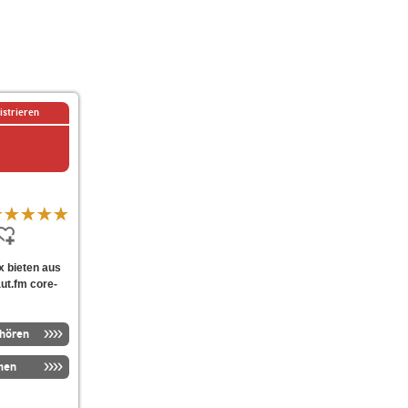
istrieren
ix bieten aus
ut.fm core-
nhören
men