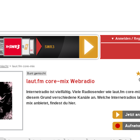
Anmelden / Reg
SWR3
0er
WDR
chlandfunk
NDR
BR-
SWR
SWR3
0er
4
2
KLASSIK
Kultur
LDIE
NTENNE
mischt
> laut.fm core-mix
Bunt gemischt
laut.fm core-mix Webradio
Internetradio ist vielfältig. Viele Radiosender wie laut.fm core-m
diesem Grund verschiedene Kanäle an. Welche Internetradios la
mix anbietet, findest du hier.
Jetzt a
Aufneh