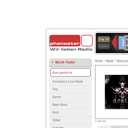
8
Deuts
Top 10
9
Zuletzt
O
A
Home
>
Musik
>
Bunt ge
Musik-Radio
Bunt gemischt
Konzerte & Live-Musik
Pop
Dance
Black Music
Rock
Oldies
© laut.fm
Künstler