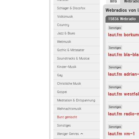
Info
Webradi
Schlager & Discofox
Webradios von l
Volksmusik
15836 Webradio
Country
Sonstiges
Jazz & Blues
laut.fm borkum
Weltmusik
Sonstiges
Gothic & Mittelalter
laut.fm bla-bl
Soundtracks & Musical
Kinder-Musik
Sonstiges
laut.fm adrian
Gay
Christliche Musik
Sonstiges
Gospel
laut.fm westfa
Meditation & Entspannung
Sonstiges
Weihnachtsmusik
laut.fm radio
Bunt gemischt
Sonstiges
Sonstiges
laut.fm vm-1
Weniger Genres