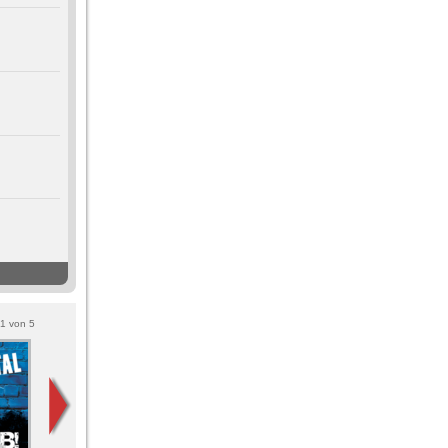
1
von
5