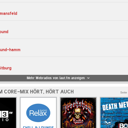
-mansfeld
sound
-sund-hamm
itburg
Mehr Webradios von laut.fm anzeigen
M CORE-MIX HÖRT, HÖRT AUCH
Seite