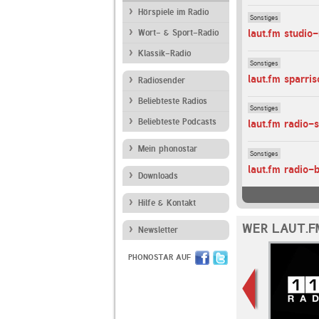
Hörspiele im Radio
Sonstiges
laut.fm studio
Wort- & Sport-Radio
Klassik-Radio
Sonstiges
laut.fm sparri
Radiosender
Beliebteste Radios
Sonstiges
Beliebteste Podcasts
laut.fm radio
Mein phonostar
Sonstiges
laut.fm radio-b
Downloads
Hilfe & Kontakt
WER LAUT.F
Newsletter
PHONOSTAR AUF