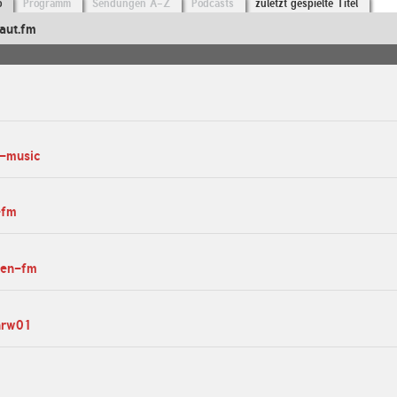
o
Programm
Sendungen A-Z
Podcasts
zuletzt gespielte Titel
aut.fm
a-music
-fm
len-fm
-nrw01