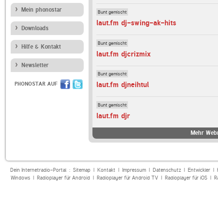
Mein phonostar
Bunt gemischt
laut.fm dj-swing-ak-hits
Downloads
Bunt gemischt
Hilfe & Kontakt
laut.fm djcrizmix
Newsletter
Bunt gemischt
laut.fm djneihtul
PHONOSTAR AUF
Bunt gemischt
laut.fm djr
Mehr Webr
Dein Internetradio-Portal :
Sitemap
|
Kontakt
|
Impressum
|
Datenschutz
|
Entwickler
|
Windows
|
Radioplayer für Android
|
Radioplayer für Android TV
|
Radioplayer für iOS
|
R