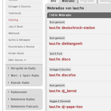
Info
Webradio
Programm
Sendun
Schlager & Discofox
Webradios von laut.fm
Volksmusik
15836 Webradio
Country
Bunt gemischt
Jazz & Blues
laut.fm deutschrock-station
Weltmusik
Bunt gemischt
Gothic & Mittelalter
laut.fm dieklangwelt
Soundtracks & Musical
Kinder-Musik
Soul & Funk
laut.fm disco
Mehr Genres
Hörspiele im Radio
Schlager & Discofox
laut.fm discofox
Wort- & Sport-Radio
Klassik-Radio
Bunt gemischt
laut.fm dj_bernd
Radiosender
Beliebteste Radios
Reggae & Dancehall
laut.fm dj-papa-lion
Beliebteste Podcasts