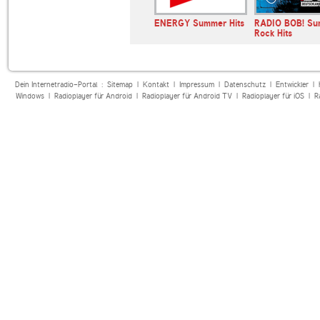
ENERGY Summer Hits
RADIO BOB! S
Rock Hits
Dein Internetradio-Portal :
Sitemap
|
Kontakt
|
Impressum
|
Datenschutz
|
Entwickler
|
Windows
|
Radioplayer für Android
|
Radioplayer für Android TV
|
Radioplayer für iOS
|
R