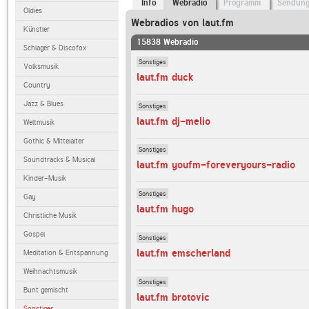
Info
Webradio
Programm
Sendun
Oldies
Webradios von laut.fm
Künstler
15838 Webradio
Schlager & Discofox
Sonstiges
Volksmusik
laut.fm duck
Country
Jazz & Blues
Sonstiges
laut.fm dj-melio
Weltmusik
Gothic & Mittelalter
Sonstiges
Soundtracks & Musical
laut.fm youfm-foreveryours-radio
Kinder-Musik
Sonstiges
Gay
laut.fm hugo
Christliche Musik
Gospel
Sonstiges
laut.fm emscherland
Meditation & Entspannung
Weihnachtsmusik
Sonstiges
Bunt gemischt
laut.fm brotovic
Sonstiges