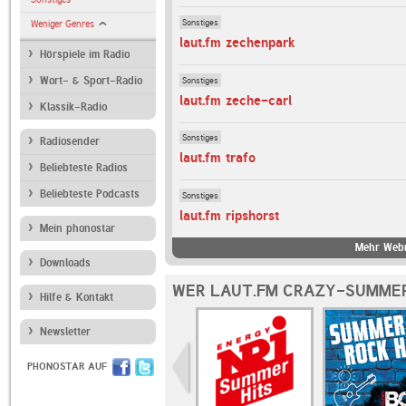
Sonstiges
Weniger Genres
laut.fm zechenpark
Hörspiele im Radio
Sonstiges
Wort- & Sport-Radio
laut.fm zeche-carl
Klassik-Radio
Sonstiges
Radiosender
laut.fm trafo
Beliebteste Radios
Beliebteste Podcasts
Sonstiges
laut.fm ripshorst
Mein phonostar
Mehr Webr
Downloads
WER LAUT.FM CRAZY-SUMMER
Hilfe & Kontakt
Newsletter
PHONOSTAR AUF