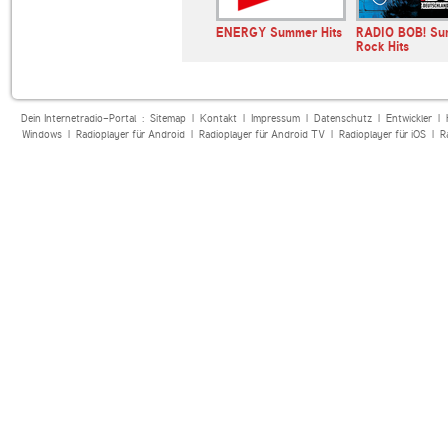
ENERGY Summer Hits
RADIO BOB! S
Rock Hits
Dein Internetradio-Portal :
Sitemap
|
Kontakt
|
Impressum
|
Datenschutz
|
Entwickler
|
Windows
|
Radioplayer für Android
|
Radioplayer für Android TV
|
Radioplayer für iOS
|
R