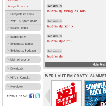
Bunt gemischt
Weniger Genres
laut.fm dj-swing-ak-hits
Hörspiele im Radio
Bunt gemischt
Wort- & Sport-Radio
laut.fm djcrizmix
Klassik-Radio
Bunt gemischt
Radiosender
laut.fm djneihtul
Beliebteste Radios
Beliebteste Podcasts
Bunt gemischt
laut.fm djr
Mein phonostar
Mehr Webr
Downloads
WER LAUT.FM CRAZY-SUMMER
Hilfe & Kontakt
Newsletter
PHONOSTAR AUF