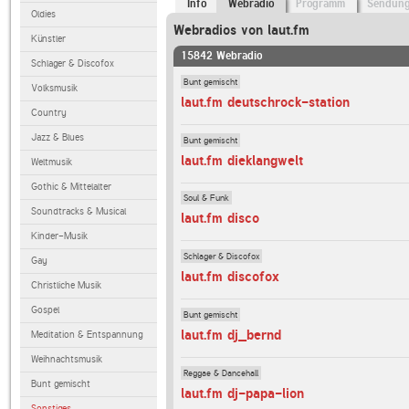
Info
Webradio
Programm
Sendun
Oldies
Webradios von laut.fm
Künstler
15842 Webradio
Schlager & Discofox
Bunt gemischt
Volksmusik
laut.fm deutschrock-station
Country
Jazz & Blues
Bunt gemischt
laut.fm dieklangwelt
Weltmusik
Gothic & Mittelalter
Soul & Funk
Soundtracks & Musical
laut.fm disco
Kinder-Musik
Schlager & Discofox
Gay
laut.fm discofox
Christliche Musik
Gospel
Bunt gemischt
laut.fm dj_bernd
Meditation & Entspannung
Weihnachtsmusik
Reggae & Dancehall
Bunt gemischt
laut.fm dj-papa-lion
Sonstiges