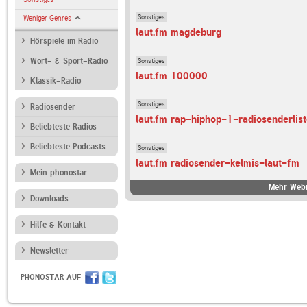
Sonstiges
Weniger Genres
laut.fm magdeburg
Hörspiele im Radio
Sonstiges
Wort- & Sport-Radio
laut.fm 100000
Klassik-Radio
Sonstiges
Radiosender
laut.fm rap-hiphop-1-radiosenderlist
Beliebteste Radios
Beliebteste Podcasts
Sonstiges
laut.fm radiosender-kelmis-laut-fm
Mein phonostar
Mehr Webr
Downloads
Hilfe & Kontakt
Newsletter
PHONOSTAR AUF