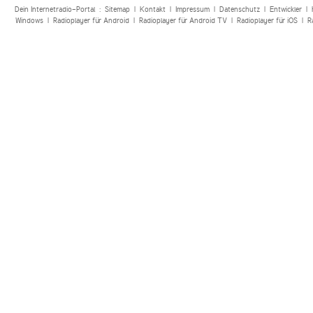
Dein Internetradio-Portal :
Sitemap
|
Kontakt
|
Impressum
|
Datenschutz
|
Entwickler
|
Windows
|
Radioplayer für Android
|
Radioplayer für Android TV
|
Radioplayer für iOS
|
R