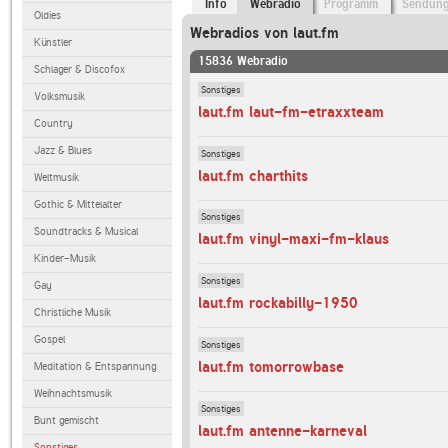
Info
Webradio
Programm
Sendun
Oldies
Webradios von laut.fm
Künstler
15836 Webradio
Schlager & Discofox
Sonstiges
Volksmusik
laut.fm laut-fm-etraxxteam
Country
Jazz & Blues
Sonstiges
laut.fm charthits
Weltmusik
Gothic & Mittelalter
Sonstiges
Soundtracks & Musical
laut.fm vinyl-maxi-fm-klaus
Kinder-Musik
Sonstiges
Gay
laut.fm rockabilly-1950
Christliche Musik
Gospel
Sonstiges
laut.fm tomorrowbase
Meditation & Entspannung
Weihnachtsmusik
Sonstiges
Bunt gemischt
laut.fm antenne-karneval
Sonstiges