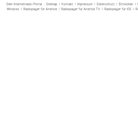
Dein Internetradio-Portal :
Sitemap
|
Kontakt
|
Impressum
|
Datenschutz
|
Entwickler
|
Windows
|
Radioplayer für Android
|
Radioplayer für Android TV
|
Radioplayer für iOS
|
R