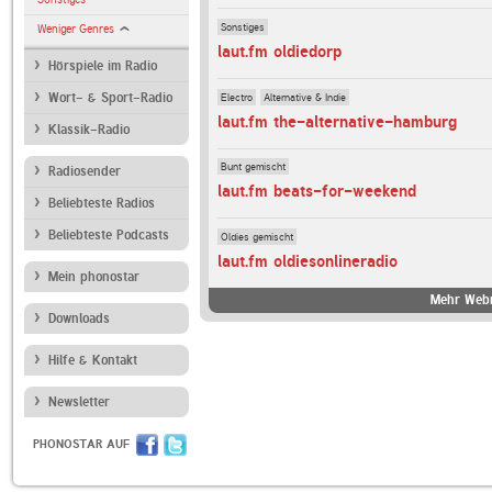
Sonstiges
Weniger Genres
laut.fm oldiedorp
Hörspiele im Radio
Electro
Alternative & Indie
Wort- & Sport-Radio
laut.fm the-alternative-hamburg
Klassik-Radio
Bunt gemischt
Radiosender
laut.fm beats-for-weekend
Beliebteste Radios
Beliebteste Podcasts
Oldies gemischt
laut.fm oldiesonlineradio
Mein phonostar
Mehr Webr
Downloads
Hilfe & Kontakt
Newsletter
PHONOSTAR AUF