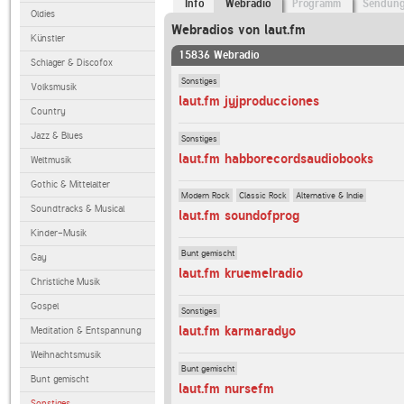
Info
Webradio
Programm
Sendun
Oldies
Webradios von laut.fm
Künstler
15836 Webradio
Schlager & Discofox
Sonstiges
Volksmusik
laut.fm jyjproducciones
Country
Jazz & Blues
Sonstiges
laut.fm habborecordsaudiobooks
Weltmusik
Gothic & Mittelalter
Modern Rock
Classic Rock
Alternative & Indie
Soundtracks & Musical
laut.fm soundofprog
Kinder-Musik
Bunt gemischt
Gay
laut.fm kruemelradio
Christliche Musik
Gospel
Sonstiges
laut.fm karmaradyo
Meditation & Entspannung
Weihnachtsmusik
Bunt gemischt
Bunt gemischt
laut.fm nursefm
Sonstiges