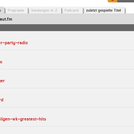
o
Programm
Sendungen A-Z
Podcasts
zuletzt gespielte Titel
aut.fm
er-party-radio
fm
ger
rd
hilgen-wk-greatest-hits