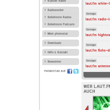
Klassik-Radio
laut.fm white-
Radiosender
Sonstiges
Beliebteste Radios
laut.fm radio-i
Beliebteste Podcasts
Sonstiges
Mein phonostar
laut.fm highto
Downloads
Sonstiges
laut.fm flohs-
Hilfe & Kontakt
Sonstiges
Newsletter
laut.fm antenn
PHONOSTAR AUF
WER LAUT.F
AUCH