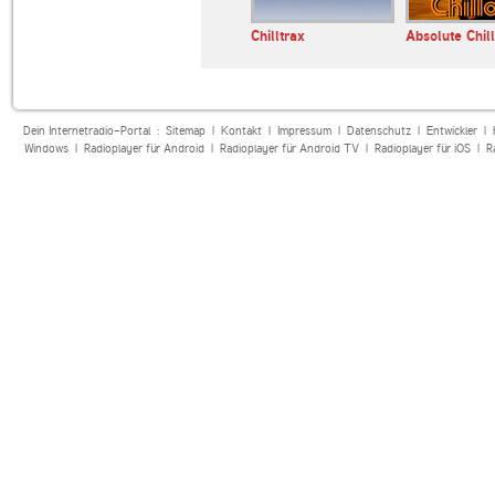
E LIVE
Dirty South Radio
Chilltrax
Absolute Chil
Dein Internetradio-Portal :
Sitemap
|
Kontakt
|
Impressum
|
Datenschutz
|
Entwickler
|
Windows
|
Radioplayer für Android
|
Radioplayer für Android TV
|
Radioplayer für iOS
|
R