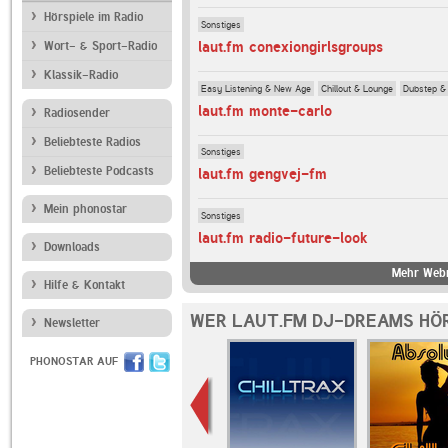
Hörspiele im Radio
Sonstiges
laut.fm conexiongirlsgroups
Wort- & Sport-Radio
Klassik-Radio
Easy Listening & New Age
Chillout & Lounge
Dubstep &
laut.fm monte-carlo
Radiosender
Beliebteste Radios
Sonstiges
Beliebteste Podcasts
laut.fm gengvej-fm
Mein phonostar
Sonstiges
laut.fm radio-future-look
Downloads
Mehr Webr
Hilfe & Kontakt
WER LAUT.FM DJ-DREAMS HÖ
Newsletter
PHONOSTAR AUF