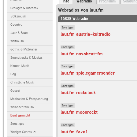
Info
Webradio
Programm
Sendun
Schlager & Discofox
Webradios von laut.fm
Volksmusik
15838 Webradio
Country
Sonstiges
Jazz & Blues
laut.fm austria-kultradio
Weltmusik
Sonstiges
Gothic & Mittelalter
laut.fm novabeat-fm
Soundtracks & Musical
Kinder-Musik
Sonstiges
laut.fm spielegamersender
Gay
Christliche Musik
Sonstiges
Gospel
laut.fm rockclock
Meditation & Entspannung
Sonstiges
Weihnachtsmusik
laut.fm moonrockt
Bunt gemischt
Sonstiges
Sonstiges
laut.fm favo1
Weniger Genres