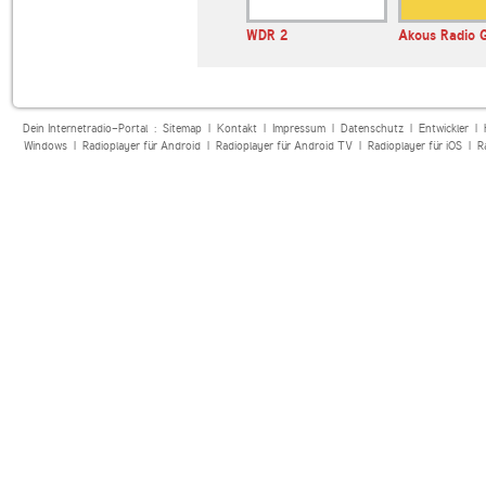
WDR 2
Akous Radio 
Dein Internetradio-Portal :
Sitemap
|
Kontakt
|
Impressum
|
Datenschutz
|
Entwickler
|
Windows
|
Radioplayer für Android
|
Radioplayer für Android TV
|
Radioplayer für iOS
|
R