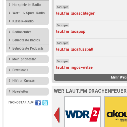
Hörspiele im Radio
Sonstiges
laut.fm lucaschlager
Wort- & Sport-Radio
Klassik-Radio
Sonstiges
laut.fm lucapop
Radiosender
Beliebteste Radios
Sonstiges
Beliebteste Podcasts
laut.fm lucafussball
Mein phonostar
Sonstiges
laut.fm ingos-witze
Downloads
Mehr Webr
Hilfe & Kontakt
WER LAUT.FM DRACHENFEUER
Newsletter
PHONOSTAR AUF