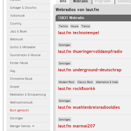
Info
Webradio
Programm
Sendun
Schlager & Discofox
Webradios von laut.fm
Volksmusik
15831 Webradio
Country
Techno
House
Trance
Jazz & Blues
laut.fm technotempel
Weltmusik
Sonstiges
Gothic & Mittelalter
laut.fm thueringervolldampfradio
Soundtracks & Musical
Kinder-Musik
Sonstiges
laut.fm underground-deutschrap
Gay
Christliche Musik
Modern Rock
Classic Rock
Alternative & Indie
Gospel
laut.fm rockfloor66
Meditation & Entspannung
Sonstiges
Weihnachtsmusik
laut.fm muehlenkreisradiooldies
Bunt gemischt
Sonstiges
Sonstiges
laut.fm marmai207
Weniger Genres