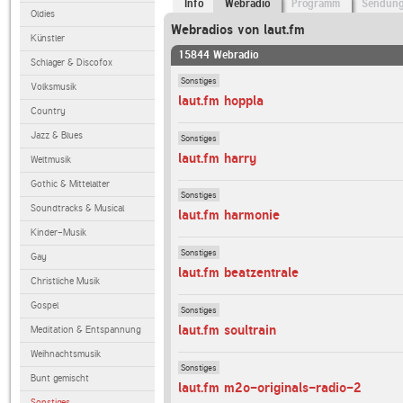
Info
Webradio
Programm
Sendun
Oldies
Webradios von laut.fm
Künstler
15844 Webradio
Schlager & Discofox
Sonstiges
Volksmusik
laut.fm hoppla
Country
Jazz & Blues
Sonstiges
laut.fm harry
Weltmusik
Gothic & Mittelalter
Sonstiges
Soundtracks & Musical
laut.fm harmonie
Kinder-Musik
Sonstiges
Gay
laut.fm beatzentrale
Christliche Musik
Gospel
Sonstiges
laut.fm soultrain
Meditation & Entspannung
Weihnachtsmusik
Sonstiges
Bunt gemischt
laut.fm m2o-originals-radio-2
Sonstiges