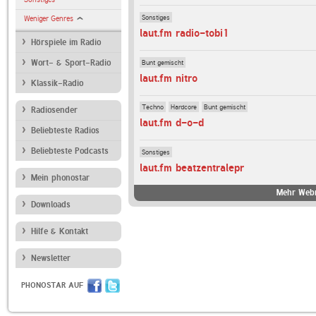
Sonstiges
Weniger Genres
laut.fm radio-tobi1
Hörspiele im Radio
Bunt gemischt
Wort- & Sport-Radio
laut.fm nitro
Klassik-Radio
Techno
Hardcore
Bunt gemischt
Radiosender
laut.fm d-o-d
Beliebteste Radios
Beliebteste Podcasts
Sonstiges
laut.fm beatzentralepr
Mein phonostar
Mehr Webr
Downloads
Hilfe & Kontakt
Newsletter
PHONOSTAR AUF