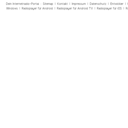
Dein Internetradio-Portal :
Sitemap
|
Kontakt
|
Impressum
|
Datenschutz
|
Entwickler
|
Windows
|
Radioplayer für Android
|
Radioplayer für Android TV
|
Radioplayer für iOS
|
R