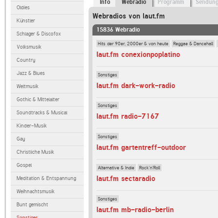
Info
Webradio
Programm
Sendun
Oldies
Webradios von laut.fm
Künstler
15836 Webradio
Schlager & Discofox
Hits der 90er, 2000er & von heute
Reggae & Dancehall
Volksmusik
laut.fm conexionpoplatino
Country
Jazz & Blues
Sonstiges
laut.fm dark-work-radio
Weltmusik
Gothic & Mittelalter
Sonstiges
Soundtracks & Musical
laut.fm radio-7167
Kinder-Musik
Sonstiges
Gay
laut.fm gartentreff-outdoor
Christliche Musik
Gospel
Alternative & Indie
Rock'n'Roll
laut.fm sectaradio
Meditation & Entspannung
Weihnachtsmusik
Sonstiges
Bunt gemischt
laut.fm mb-radio-berlin
Sonstiges