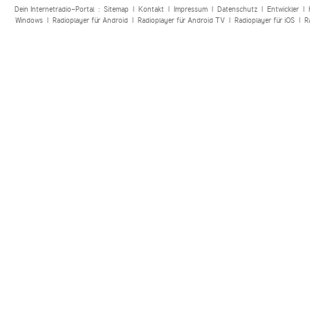
Dein Internetradio-Portal :
Sitemap
|
Kontakt
|
Impressum
|
Datenschutz
|
Entwickler
|
Windows
|
Radioplayer für Android
|
Radioplayer für Android TV
|
Radioplayer für iOS
|
R