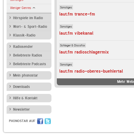
Sonstiges
Weniger Genres
laut.fm trance-fm
Hörspiele im Radio
Sonstiges
Wort- & Sport-Radio
laut.fm vibekanal
Klassik-Radio
Schlager & Discofox
Radiosender
laut.fm radioschlagermix
Beliebteste Radios
Beliebteste Podcasts
Sonstiges
laut.fm radio-oberes-buehlertal
Mein phonostar
Mehr Webr
Downloads
Hilfe & Kontakt
Newsletter
PHONOSTAR AUF