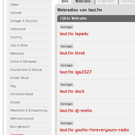
Info
Webradio
Programm
Sendun
Oldies
Webradios von laut.fm
Künstler
15836 Webradio
Schlager & Discofox
Sonstiges
Volksmusik
laut.fm lapadu
Country
Jazz & Blues
Sonstiges
laut.fm kiosk
Weltmusik
Gothic & Mittelalter
Sonstiges
Soundtracks & Musical
laut.fm iga2027
Kinder-Musik
Sonstiges
Gay
laut.fm duck
Christliche Musik
Gospel
Sonstiges
laut.fm dj-melio
Meditation & Entspannung
Weihnachtsmusik
Sonstiges
Bunt gemischt
laut.fm youfm-foreveryours-radio
Sonstiges