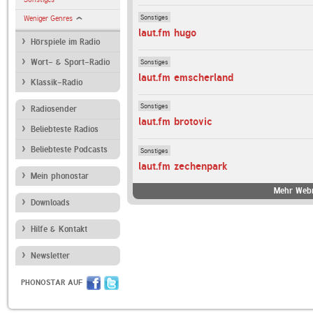
Sonstiges
Weniger Genres
laut.fm hugo
Hörspiele im Radio
Sonstiges
Wort- & Sport-Radio
laut.fm emscherland
Klassik-Radio
Sonstiges
Radiosender
laut.fm brotovic
Beliebteste Radios
Beliebteste Podcasts
Sonstiges
laut.fm zechenpark
Mein phonostar
Mehr Webr
Downloads
Hilfe & Kontakt
Newsletter
PHONOSTAR AUF