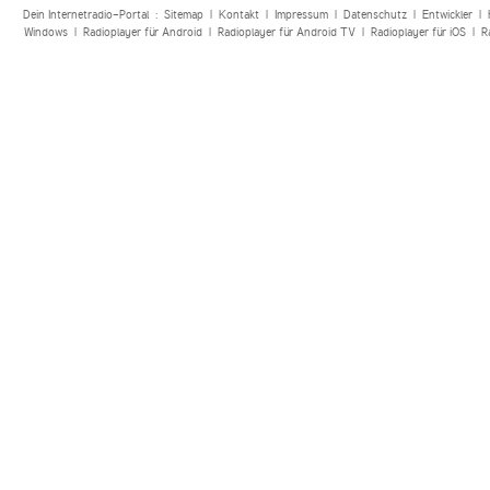
Dein Internetradio-Portal :
Sitemap
|
Kontakt
|
Impressum
|
Datenschutz
|
Entwickler
|
Windows
|
Radioplayer für Android
|
Radioplayer für Android TV
|
Radioplayer für iOS
|
R