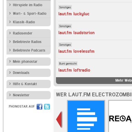
Hörspiele im Radio
Sonstiges
laut.fm luckyluc
Wort- & Sport-Radio
Klassik-Radio
Sonstiges
laut.fm lsudstsrion
Radiosender
Beliebteste Radios
Sonstiges
Beliebteste Podcasts
laut.fm lovelessfm
Mein phonostar
Bunt gemischt
laut.fm loftradio
Downloads
Mehr Webr
Hilfe & Kontakt
WER LAUT.FM ELECTROZOMBI
Newsletter
PHONOSTAR AUF