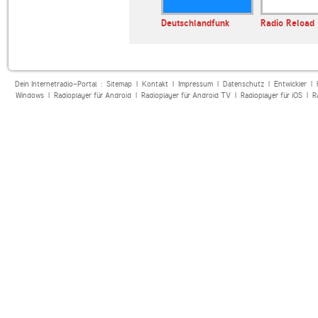
iss Classic
Radio BeO
Deutschlandfunk
Radio Reload
Dein Internetradio-Portal :
Sitemap
|
Kontakt
|
Impressum
|
Datenschutz
|
Entwickler
|
Windows
|
Radioplayer für Android
|
Radioplayer für Android TV
|
Radioplayer für iOS
|
R