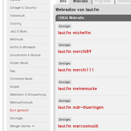
Info
Webradio
Programm
Sendun
Schlager & Discofox
Webradios von laut.fm
Volksmusik
15836 Webradio
Country
Sonstiges
Jazz & Blues
laut.fm michelfm
Weltmusik
Sonstiges
Gothic & Mittelalter
laut.fm merchi89
Soundtracks & Musical
Kinder-Musik
Sonstiges
laut.fm merchi111
Gay
Christliche Musik
Sonstiges
Gospel
laut.fm meinemucke
Meditation & Entspannung
Sonstiges
Weihnachtsmusik
laut.fm mdr-thueringen
Bunt gemischt
Sonstiges
Sonstiges
laut.fm marcosmusik
Weniger Genres