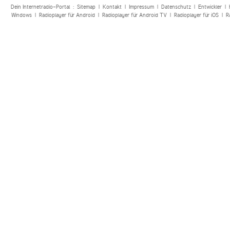
Dein Internetradio-Portal :
Sitemap
|
Kontakt
|
Impressum
|
Datenschutz
|
Entwickler
|
Windows
|
Radioplayer für Android
|
Radioplayer für Android TV
|
Radioplayer für iOS
|
R