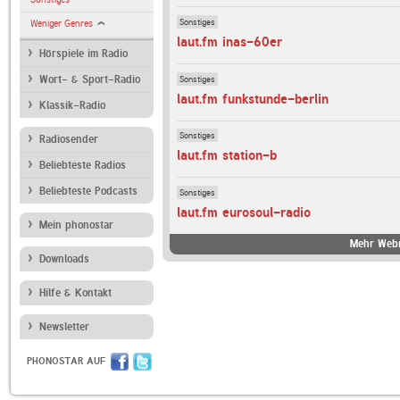
Sonstiges
Weniger Genres
laut.fm inas-60er
Hörspiele im Radio
Sonstiges
Wort- & Sport-Radio
laut.fm funkstunde-berlin
Klassik-Radio
Sonstiges
Radiosender
laut.fm station-b
Beliebteste Radios
Beliebteste Podcasts
Sonstiges
laut.fm eurosoul-radio
Mein phonostar
Mehr Webr
Downloads
Hilfe & Kontakt
Newsletter
PHONOSTAR AUF