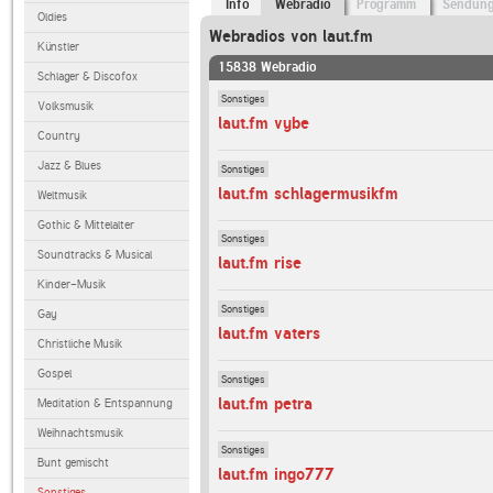
Info
Webradio
Programm
Sendun
Oldies
Webradios von laut.fm
Künstler
15838 Webradio
Schlager & Discofox
Sonstiges
Volksmusik
laut.fm vybe
Country
Jazz & Blues
Sonstiges
laut.fm schlagermusikfm
Weltmusik
Gothic & Mittelalter
Sonstiges
Soundtracks & Musical
laut.fm rise
Kinder-Musik
Sonstiges
Gay
laut.fm vaters
Christliche Musik
Gospel
Sonstiges
laut.fm petra
Meditation & Entspannung
Weihnachtsmusik
Sonstiges
Bunt gemischt
laut.fm ingo777
Sonstiges