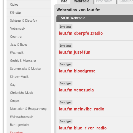
Info
Webradio
Programm
Sendun
Oldies
Webradios von laut.fm
Künstler
15838 Webradio
Schlager & Discofox
Sonstiges
Volksmusik
laut.fm oberpfalzradio
Country
Jazz & Blues
Sonstiges
laut.fm just4fun
Weltmusik
Gothic & Mittelalter
Sonstiges
Soundtracks & Musical
laut.fm bloodyrose
Kinder-Musik
Sonstiges
Gay
laut.fm venezuela
Christliche Musik
Gospel
Sonstiges
laut.fm meinvibe-radio
Meditation & Entspannung
Weihnachtsmusik
Sonstiges
Bunt gemischt
laut.fm blue-river-radio
Sonstiges