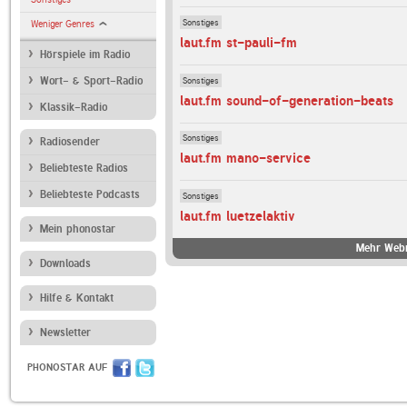
Sonstiges
Weniger Genres
laut.fm st-pauli-fm
Hörspiele im Radio
Sonstiges
Wort- & Sport-Radio
laut.fm sound-of-generation-beats
Klassik-Radio
Sonstiges
Radiosender
laut.fm mano-service
Beliebteste Radios
Beliebteste Podcasts
Sonstiges
laut.fm luetzelaktiv
Mein phonostar
Mehr Webr
Downloads
Hilfe & Kontakt
Newsletter
PHONOSTAR AUF