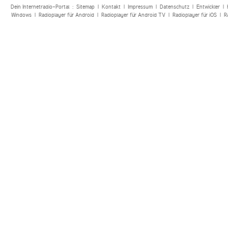
Dein Internetradio-Portal :
Sitemap
|
Kontakt
|
Impressum
|
Datenschutz
|
Entwickler
|
Windows
|
Radioplayer für Android
|
Radioplayer für Android TV
|
Radioplayer für iOS
|
R