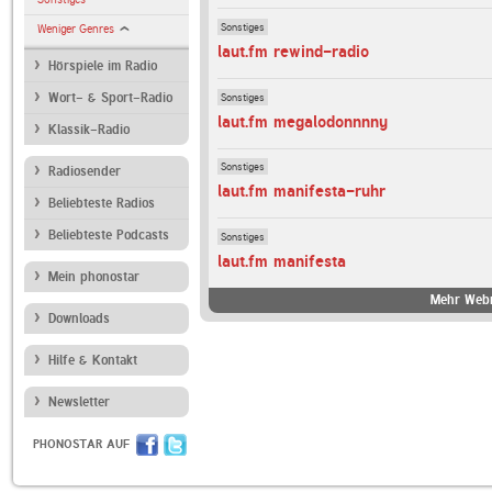
Sonstiges
Weniger Genres
laut.fm rewind-radio
Hörspiele im Radio
Sonstiges
Wort- & Sport-Radio
laut.fm megalodonnnny
Klassik-Radio
Sonstiges
Radiosender
laut.fm manifesta-ruhr
Beliebteste Radios
Beliebteste Podcasts
Sonstiges
laut.fm manifesta
Mein phonostar
Mehr Webr
Downloads
Hilfe & Kontakt
Newsletter
PHONOSTAR AUF