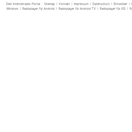
Dein Internetradio-Portal :
Sitemap
|
Kontakt
|
Impressum
|
Datenschutz
|
Entwickler
|
Windows
|
Radioplayer für Android
|
Radioplayer für Android TV
|
Radioplayer für iOS
|
R