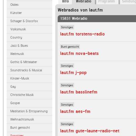
Info
Webradio
Programm
Sendun
Oldies
Webradios von laut.fm
Künstler
15831 Webradio
Schlager & Discofox
Sonstiges
Volksmusik
laut.fm torstens-radio
Country
Jazz & Blues
Bunt gemischt
laut.fm nova-beats
Weltmusik
Gothic & Mittelalter
Sonstiges
Soundtracks & Musical
laut.fm j-pop
Kinder-Musik
Sonstiges
Gay
laut.fm basslinefm
Christliche Musik
Gospel
Sonstiges
laut.fm aes-fm
Meditation & Entspannung
Weihnachtsmusik
Sonstiges
Bunt gemischt
laut.fm gute-laune-radio-net
Sonstiges