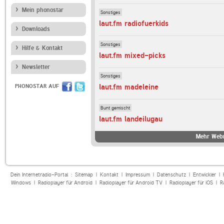
Mein phonostar
Sonstiges
laut.fm radiofuerkids
Downloads
Sonstiges
Hilfe & Kontakt
laut.fm mixed-picks
Newsletter
Sonstiges
laut.fm madeleine
PHONOSTAR AUF
Bunt gemischt
laut.fm landeilugau
Mehr Webr
Dein Internetradio-Portal :
Sitemap
|
Kontakt
|
Impressum
|
Datenschutz
|
Entwickler
|
Windows
|
Radioplayer für Android
|
Radioplayer für Android TV
|
Radioplayer für iOS
|
R