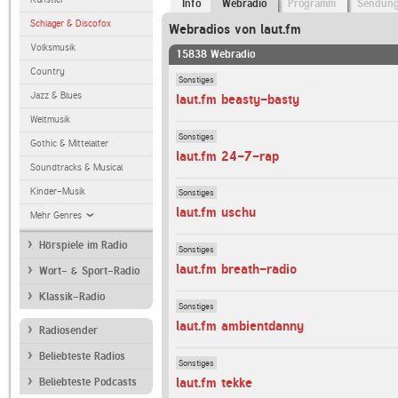
Info
Webradio
Programm
Sendun
Schlager & Discofox
Webradios von laut.fm
Volksmusik
15838 Webradio
Country
Sonstiges
Jazz & Blues
laut.fm beasty-basty
Weltmusik
Sonstiges
Gothic & Mittelalter
laut.fm 24-7-rap
Soundtracks & Musical
Kinder-Musik
Sonstiges
laut.fm uschu
Mehr Genres
Hörspiele im Radio
Sonstiges
laut.fm breath-radio
Wort- & Sport-Radio
Klassik-Radio
Sonstiges
laut.fm ambientdanny
Radiosender
Beliebteste Radios
Sonstiges
laut.fm tekke
Beliebteste Podcasts