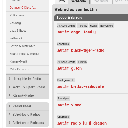
Info
Webradio
Programm
Sendun
Schlager & Discofox
Webradios von laut.fm
Volksmusik
15838 Webradio
Country
Aktuelle Charts
Techno
House
Eurodance
Jazz & Blues
laut.fm angel-family
Weltmusik
Sonstiges
Gothic & Mittelalter
laut.fm black-tiger-radio
Soundtracks & Musical
Kinder-Musik
Aktuelle Charts
Electro
laut.fm glitch
Mehr Genres
Hörspiele im Radio
Bunt gemischt
laut.fm brittas-radiocafe
Wort- & Sport-Radio
Klassik-Radio
Sonstiges
laut.fm vibeai
Radiosender
Beliebteste Radios
Sonstiges
laut.fm radio-ju-fi-dragon
Beliebteste Podcasts