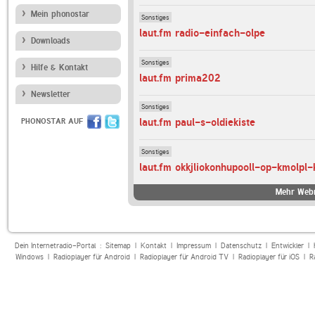
Mein phonostar
Sonstiges
laut.fm radio-einfach-olpe
Downloads
Sonstiges
Hilfe & Kontakt
laut.fm prima202
Newsletter
Sonstiges
laut.fm paul-s-oldiekiste
PHONOSTAR AUF
Sonstiges
Mehr Webr
Dein Internetradio-Portal :
Sitemap
|
Kontakt
|
Impressum
|
Datenschutz
|
Entwickler
|
Windows
|
Radioplayer für Android
|
Radioplayer für Android TV
|
Radioplayer für iOS
|
R