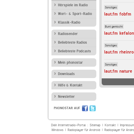
Hörspiele im Radio
Sonstiges
laut.fm fobfm
Wort- & Sport-Radio
Klassik-Radio
Bunt gemischt
laut.fm kefalon
Radiosender
Beliebteste Radios
Sonstiges
Beliebteste Podcasts
laut.fm rheinr
Mein phonostar
Sonstiges
laut.fm nature
Downloads
Hilfe & Kontakt
Newsletter
PHONOSTAR AUF
Dein Internetradio-Portal :
Sitemap
|
Kontakt
|
Impressu
Windows
|
Radioplayer für Android
|
Radioplayer für Andr