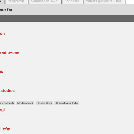
o
Programm
Sendungen A-Z
Podcasts
zuletzt gespielte Titel
aut.fm
eon
-radio-one
bs
astudios
& von heute
Modern Rock
Classic Rock
Alternative & Indie
nyl
allefm