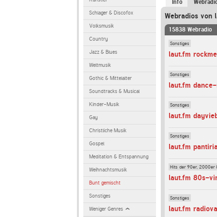
Info
Webradi
Schlager & Discofox
Webradios von l
Volksmusik
15838 Webradio
Country
Sonstiges
Jazz & Blues
laut.fm rockm
Weltmusik
Sonstiges
Gothic & Mittelalter
laut.fm dance
Soundtracks & Musical
Kinder-Musik
Sonstiges
laut.fm dayvie
Gay
Christliche Musik
Sonstiges
Gospel
laut.fm pantiri
Meditation & Entspannung
Hits der 90er, 2000er 
Weihnachtsmusik
laut.fm 80s-vi
Bunt gemischt
Sonstiges
Sonstiges
laut.fm radiov
Weniger Genres