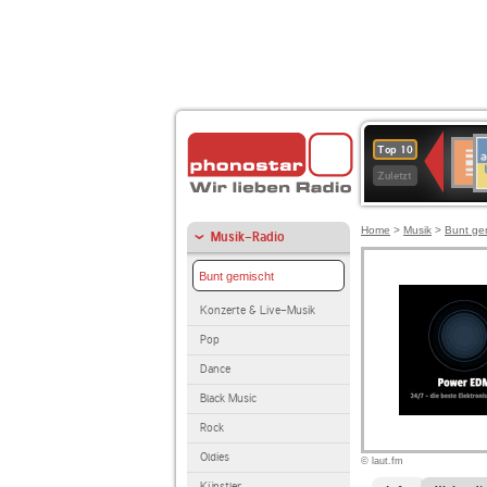
A
Deuts
Top 10
B
Kultu
Zuletzt
Home
>
Musik
>
Bunt ge
Musik-Radio
Bunt gemischt
Konzerte & Live-Musik
Pop
Dance
Black Music
Rock
Oldies
© laut.fm
Künstler