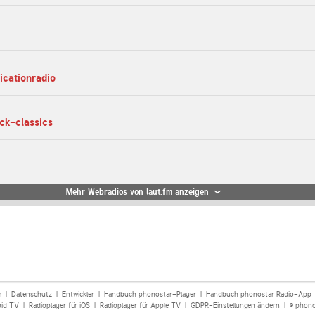
icationradio
ock-classics
Mehr Webradios von laut.fm anzeigen
m
|
Datenschutz
|
Entwickler
|
Handbuch phonostar-Player
|
Handbuch phonostar Radio-App
oid TV
|
Radioplayer für iOS
|
Radioplayer für Apple TV
|
GDPR-Einstellungen ändern
| © phono