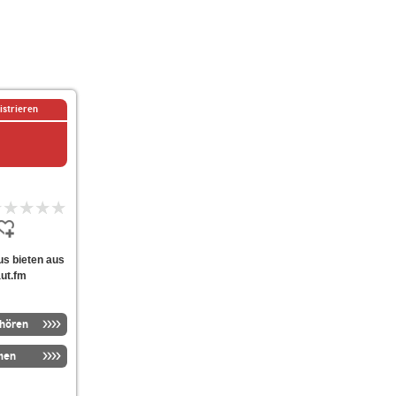
istrieren
bus bieten aus
aut.fm
nhören
men