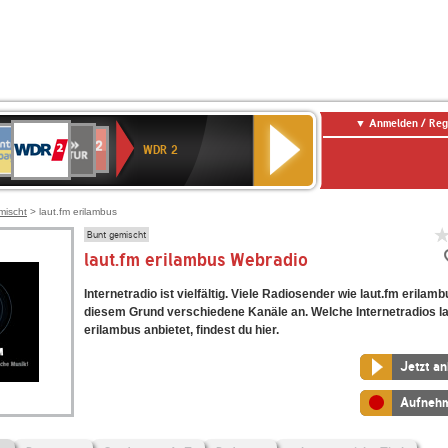
Anmelden / Reg
WDR
NTENNE
SWR
chlandfunk
Deutschlandfunk
80er
SWR3
WDR
BR-
NDR
2
WDR 2
AYERN
Kultur
r
90er
4
KLASSIK
2
OLDIE
ANTENNE
mischt
> laut.fm erilambus
Bunt gemischt
laut.fm erilambus Webradio
Internetradio ist vielfältig. Viele Radiosender wie laut.fm erilam
diesem Grund verschiedene Kanäle an. Welche Internetradios l
erilambus anbietet, findest du hier.
Jetzt a
Aufneh