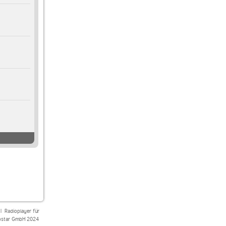
|
Radioplayer für
star GmbH 2024