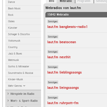
Info
Webradio
Programm
Sendun
Dance
Webradios von laut.fm
Black Music
15842 Webradio
Rock
Sonstiges
Oldies
laut.fm bangbeats-radio1
Künstler
Schlager & Discofox
Sonstiges
Volksmusik
laut.fm beatocean
Country
Sonstiges
Jazz & Blues
laut.fm nexthit
Weltmusik
Gothic & Mittelalter
Sonstiges
laut.fm lieblingssongs
Soundtracks & Musical
Kinder-Musik
Sonstiges
Mehr Genres
laut.fm lieingssongs
Hörspiele im Radio
Sonstiges
Wort- & Sport-Radio
laut.fm ruhrpott-fm