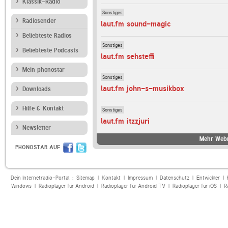
Klassik-Radio
Sonstiges
Radiosender
laut.fm sound-magic
Beliebteste Radios
Sonstiges
Beliebteste Podcasts
laut.fm sehsteffi
Mein phonostar
Sonstiges
laut.fm john-s-musikbox
Downloads
Hilfe & Kontakt
Sonstiges
laut.fm itzzjuri
Newsletter
Mehr Webr
PHONOSTAR AUF
Dein Internetradio-Portal :
Sitemap
|
Kontakt
|
Impressum
|
Datenschutz
|
Entwickler
|
Windows
|
Radioplayer für Android
|
Radioplayer für Android TV
|
Radioplayer für iOS
|
R