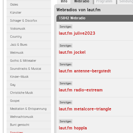
Info
Webradio
Programm
Sendun
Oldies
Webradios von laut.fm
Künstler
15842 Webradio
Schlager & Discofox
Sonstiges
Volksmusik
laut.fm julive2023
Country
Jazz & Blues
Sonstiges
laut.fm jockel
Weltmusik
Gothic & Mittelalter
Sonstiges
Soundtracks & Musical
laut.fm antenne-bergstedt
Kinder-Musik
Sonstiges
Gay
laut.fm radio-extream
Christliche Musik
Gospel
Sonstiges
laut.fm metalcore-triangle
Meditation & Entspannung
Weihnachtsmusik
Sonstiges
Bunt gemischt
laut.fm hoppla
Sonstiges