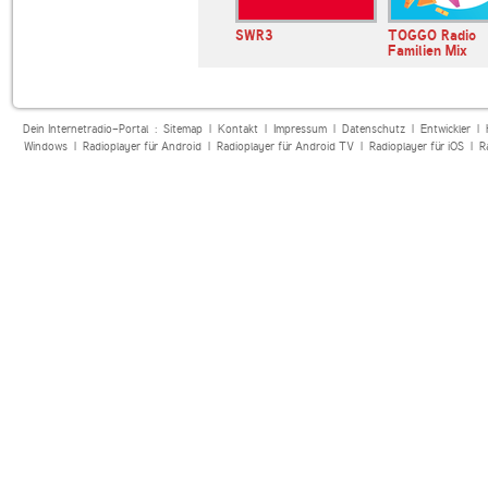
SWR3
TOGGO Radio
Familien Mix
Dein Internetradio-Portal :
Sitemap
|
Kontakt
|
Impressum
|
Datenschutz
|
Entwickler
|
Windows
|
Radioplayer für Android
|
Radioplayer für Android TV
|
Radioplayer für iOS
|
R