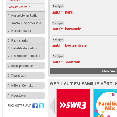
Sonstiges
Weniger Genres
laut.fm harry
Hörspiele im Radio
Sonstiges
Wort- & Sport-Radio
laut.fm harmonie
Klassik-Radio
Sonstiges
Radiosender
laut.fm beatzentrale
Beliebteste Radios
Beliebteste Podcasts
Sonstiges
laut.fm soultrain
Mein phonostar
Mehr Webr
Downloads
WER LAUT.FM FAMILIE HÖRT,
Hilfe & Kontakt
Newsletter
PHONOSTAR AUF