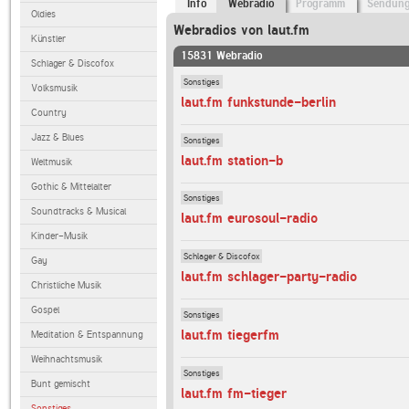
Info
Webradio
Programm
Sendun
Oldies
Webradios von laut.fm
Künstler
15831 Webradio
Schlager & Discofox
Sonstiges
Volksmusik
laut.fm funkstunde-berlin
Country
Jazz & Blues
Sonstiges
laut.fm station-b
Weltmusik
Gothic & Mittelalter
Sonstiges
Soundtracks & Musical
laut.fm eurosoul-radio
Kinder-Musik
Schlager & Discofox
Gay
laut.fm schlager-party-radio
Christliche Musik
Gospel
Sonstiges
laut.fm tiegerfm
Meditation & Entspannung
Weihnachtsmusik
Sonstiges
Bunt gemischt
laut.fm fm-tieger
Sonstiges