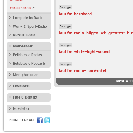
Sonstiges
Weniger Genres
laut.fm bernhard
Hörspiele im Radio
Sonstiges
Wort- & Sport-Radio
laut.fm radio-hilgen-wk-greatest-hit
Klassik-Radio
Sonstiges
Radiosender
laut.fm white-light-sound
Beliebteste Radios
Beliebteste Podcasts
Sonstiges
laut.fm radio-isarwinkel
Mein phonostar
Mehr Webr
Downloads
Hilfe & Kontakt
Newsletter
PHONOSTAR AUF