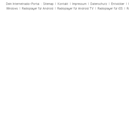
Dein Internetradio-Portal :
Sitemap
|
Kontakt
|
Impressum
|
Datenschutz
|
Entwickler
|
Windows
|
Radioplayer für Android
|
Radioplayer für Android TV
|
Radioplayer für iOS
|
R