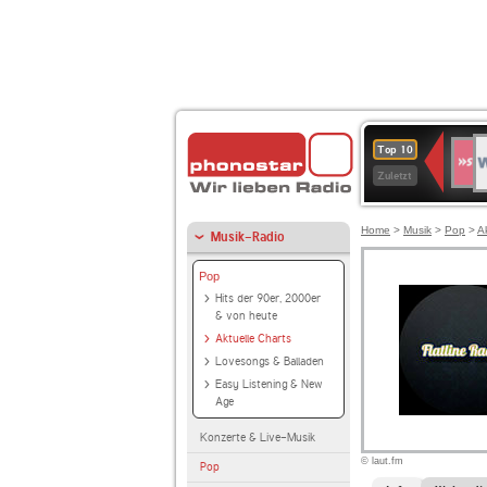
W
SWR
Top 10
4
Zuletzt
Home
>
Musik
>
Pop
>
A
Musik-Radio
Pop
Hits der 90er, 2000er
& von heute
Aktuelle Charts
Lovesongs & Balladen
Easy Listening & New
Age
Konzerte & Live-Musik
© laut.fm
Pop