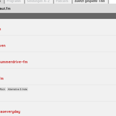
o
Programm
Sendungen A-Z
Podcasts
zuletzt gespielte Titel
aut.fm
m
ven
tsummerdrive-fm
fm
 Rock
Alternative & Indie
maseveryday