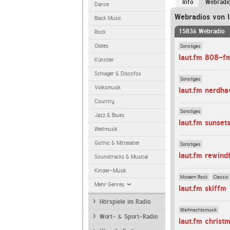
Info
Webradi
Dance
Webradios von l
Black Music
15836 Webradio
Rock
Sonstiges
Oldies
laut.fm 808-f
Künstler
Schlager & Discofox
Sonstiges
Volksmusik
laut.fm nerdha
Country
Sonstiges
Jazz & Blues
laut.fm sunse
Weltmusik
Gothic & Mittelalter
Sonstiges
laut.fm rewind
Soundtracks & Musical
Kinder-Musik
Modern Rock
Classic
Mehr Genres
laut.fm skiffm
Hörspiele im Radio
Weihnachtsmusik
Wort- & Sport-Radio
laut.fm christ