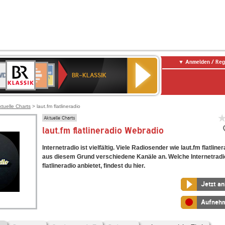
Anmelden / Reg
BR-
DR
Deutschlandfunk
3
Deutschlandfunk
80er
NDR
ANTENNE
SWR
KLASSIK
BR-KLASSIK
Kultur
90er
2
BAYERN
Kultur
OLDIE
ANTENNE
ktuelle Charts
> laut.fm flatlineradio
Aktuelle Charts
laut.fm flatlineradio Webradio
Internetradio ist vielfältig. Viele Radiosender wie laut.fm flatline
aus diesem Grund verschiedene Kanäle an. Welche Internetradi
flatlineradio anbietet, findest du hier.
Jetzt a
Aufneh