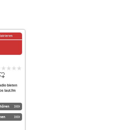
istrieren
radio bieten
os laut.fm
nhören
men