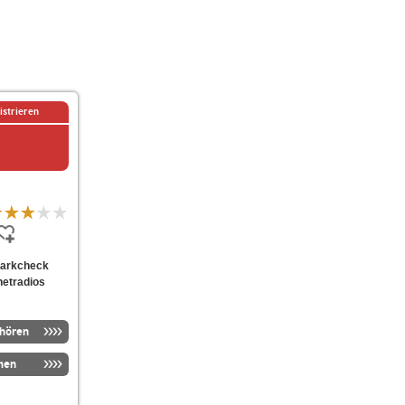
istrieren
tparkcheck
netradios
nhören
men