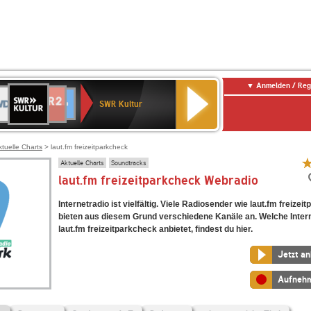
Anmelden / Reg
SWR
DR
NDR
ENNE
80er
SWR3
WDR
BR-
Deutschlandfunk
Deutschlandfunk
Kultur
SWR Kultur
2
ERN
90er
4
KLASSIK
Kultur
OLDIE
ANTENNE
ktuelle Charts
> laut.fm freizeitparkcheck
Aktuelle Charts
Soundtracks
laut.fm freizeitparkcheck Webradio
Internetradio ist vielfältig. Viele Radiosender wie laut.fm freizei
bieten aus diesem Grund verschiedene Kanäle an. Welche Inter
laut.fm freizeitparkcheck anbietet, findest du hier.
Jetzt a
Aufneh