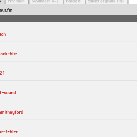
o
Programm
Sendungen A-Z
Podcasts
zuletzt gespielte Titel
aut.fm
uch
ock-hitz
321
of-sound
hmithayford
nz-fehler