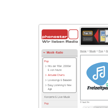
W
ANT
Top 10
2
BAY
Zuletzt
Home
>
Musik
>
Pop
>
A
Musik-Radio
Pop
Hits der 90er, 2000er
& von heute
Aktuelle Charts
Lovesongs & Balladen
Easy Listening & New
Age
Konzerte & Live-Musik
© laut.fm
Pop