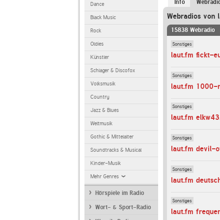
Info
Webradi
Dance
Webradios von l
Black Music
15838 Webradio
Rock
Sonstiges
Oldies
laut.fm fickt-e
Künstler
Schlager & Discofox
Sonstiges
Volksmusik
laut.fm 1000-r
Country
Sonstiges
Jazz & Blues
laut.fm elkw4
Weltmusik
Gothic & Mittelalter
Sonstiges
laut.fm devil-
Soundtracks & Musical
Kinder-Musik
Sonstiges
Mehr Genres
laut.fm deutsc
Hörspiele im Radio
Sonstiges
Wort- & Sport-Radio
laut.fm freque