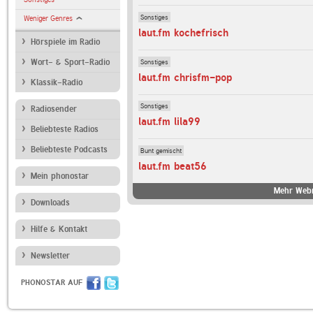
Sonstiges
Weniger Genres
laut.fm kochefrisch
Hörspiele im Radio
Sonstiges
Wort- & Sport-Radio
laut.fm chrisfm-pop
Klassik-Radio
Sonstiges
Radiosender
laut.fm lila99
Beliebteste Radios
Beliebteste Podcasts
Bunt gemischt
laut.fm beat56
Mein phonostar
Mehr Webr
Downloads
Hilfe & Kontakt
Newsletter
PHONOSTAR AUF