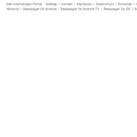
Dein Internetradio-Portal :
Sitemap
|
Kontakt
|
Impressum
|
Datenschutz
|
Entwickler
|
Windows
|
Radioplayer für Android
|
Radioplayer für Android TV
|
Radioplayer für iOS
|
R