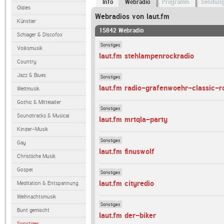
Info
Webradio
Programm
Sendun
Oldies
Webradios von laut.fm
Künstler
15842 Webradio
Schlager & Discofox
Sonstiges
Volksmusik
laut.fm stehlampenrockradio
Country
Jazz & Blues
Sonstiges
laut.fm radio-grafenwoehr-classic-r
Weltmusik
Gothic & Mittelalter
Sonstiges
Soundtracks & Musical
laut.fm mrtqla-party
Kinder-Musik
Sonstiges
Gay
laut.fm finuswolf
Christliche Musik
Gospel
Sonstiges
laut.fm cityredio
Meditation & Entspannung
Weihnachtsmusik
Sonstiges
Bunt gemischt
laut.fm der-biker
Sonstiges