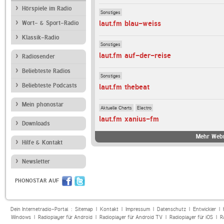
Hörspiele im Radio
Sonstiges
laut.fm blau-weiss
Wort- & Sport-Radio
Klassik-Radio
Sonstiges
laut.fm auf-der-reise
Radiosender
Beliebteste Radios
Sonstiges
Beliebteste Podcasts
laut.fm thebeat
Mein phonostar
Aktuelle Charts
Electro
laut.fm xanius-fm
Downloads
Mehr Webr
Hilfe & Kontakt
Newsletter
PHONOSTAR AUF
Dein Internetradio-Portal :
Sitemap
|
Kontakt
|
Impressum
|
Datenschutz
|
Entwickler
|
Windows
|
Radioplayer für Android
|
Radioplayer für Android TV
|
Radioplayer für iOS
|
R