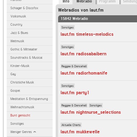
Info
Webradio
Programm
Sendun
Schlager & Discofox
Webradios von laut.fm
Volksmusik
15842 Webradio
Country
Sonstiges
Jazz & Blues
laut.fm timeless-melodics
Weltmusik
Sonstiges
Gothic & Mittelalter
laut.fm radiosabaibern
Soundtracks & Musical
Kinder-Musik
Reggae & Dancehall
laut.fm radiorhomanife
Gay
Christliche Musik
Sonstiges
Gospel
laut.fm party1
Meditation & Entspannung
Reggae & Dancehall
Sonstiges
Weihnachtsmusik
laut.fm nightnurse_selections
Bunt gemischt
Sonstiges
Aktuelle Charts
laut.fm mukkewelle
Weniger Genres