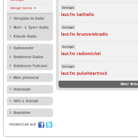
Sonstiges
Weniger Genres
laut.fm halihallo
Hörspiele im Radio
Sonstiges
Wort- & Sport-Radio
laut.fm brunswiekradio
Klassik-Radio
Sonstiges
Radiosender
laut.fm radiomichel
Beliebteste Radios
Beliebteste Podcasts
Sonstiges
laut.fm pulseheartrock
Mein phonostar
Mehr Webr
Downloads
Hilfe & Kontakt
Newsletter
PHONOSTAR AUF