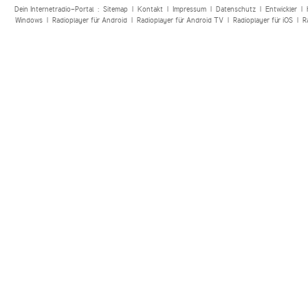
Dein Internetradio-Portal :
Sitemap
|
Kontakt
|
Impressum
|
Datenschutz
|
Entwickler
|
Windows
|
Radioplayer für Android
|
Radioplayer für Android TV
|
Radioplayer für iOS
|
R