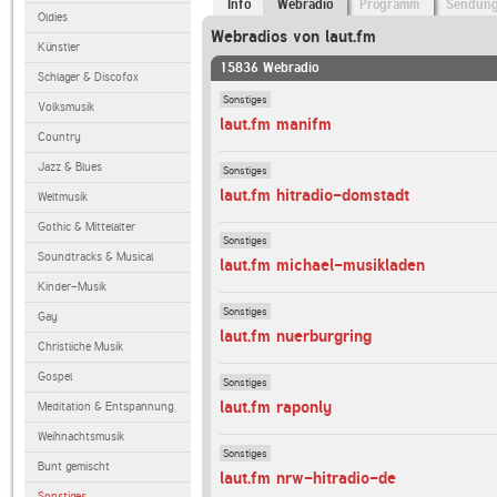
Info
Webradio
Programm
Sendun
Oldies
Webradios von laut.fm
Künstler
15836 Webradio
Schlager & Discofox
Sonstiges
Volksmusik
laut.fm manifm
Country
Jazz & Blues
Sonstiges
laut.fm hitradio-domstadt
Weltmusik
Gothic & Mittelalter
Sonstiges
Soundtracks & Musical
laut.fm michael-musikladen
Kinder-Musik
Sonstiges
Gay
laut.fm nuerburgring
Christliche Musik
Gospel
Sonstiges
laut.fm raponly
Meditation & Entspannung
Weihnachtsmusik
Sonstiges
Bunt gemischt
laut.fm nrw-hitradio-de
Sonstiges