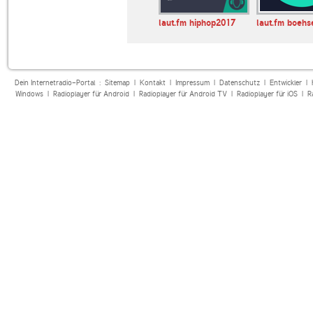
ggi
BMRadio
laut.fm hiphop2017
laut.fm boehs
Dein Internetradio-Portal :
Sitemap
|
Kontakt
|
Impressum
|
Datenschutz
|
Entwickler
|
Windows
|
Radioplayer für Android
|
Radioplayer für Android TV
|
Radioplayer für iOS
|
R