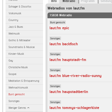
Info
Webradio
Programm
Sendun
Schlager & Discofox
Webradios von laut.fm
Volksmusik
15838 Webradio
Country
Bunt gemischt
Jazz & Blues
laut.fm epic
Weltmusik
Sonstiges
Gothic & Mittelalter
laut.fm backfisch
Soundtracks & Musical
Kinder-Musik
Sonstiges
laut.fm hauptstadt-fm
Gay
Christliche Musik
Sonstiges
Gospel
laut.fm blue-river-radio-sunny
Meditation & Entspannung
Sonstiges
Weihnachtsmusik
laut.fm haupstadtberlin
Bunt gemischt
Sonstiges
Sonstiges
laut.fm tommys-schlagerkiste
Weniger Genres