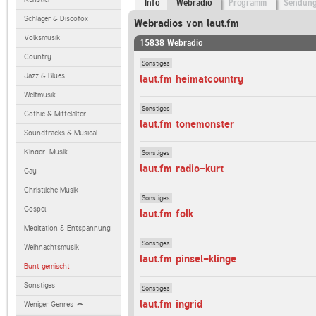
Info
Webradio
Programm
Sendun
Schlager & Discofox
Webradios von laut.fm
Volksmusik
15838 Webradio
Country
Sonstiges
Jazz & Blues
laut.fm heimatcountry
Weltmusik
Sonstiges
Gothic & Mittelalter
laut.fm tonemonster
Soundtracks & Musical
Kinder-Musik
Sonstiges
laut.fm radio-kurt
Gay
Christliche Musik
Sonstiges
Gospel
laut.fm folk
Meditation & Entspannung
Sonstiges
Weihnachtsmusik
laut.fm pinsel-klinge
Bunt gemischt
Sonstiges
Sonstiges
laut.fm ingrid
Weniger Genres