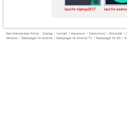
ggi
BMRadio
laut.fm hiphop2017
laut.fm boehs
Dein Internetradio-Portal :
Sitemap
|
Kontakt
|
Impressum
|
Datenschutz
|
Entwickler
|
Windows
|
Radioplayer für Android
|
Radioplayer für Android TV
|
Radioplayer für iOS
|
R