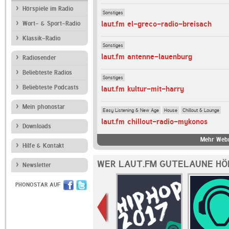
Hörspiele im Radio
Sonstiges
laut.fm el-greco-radio-breisach
Wort- & Sport-Radio
Klassik-Radio
Sonstiges
laut.fm antenne-lauenburg
Radiosender
Beliebteste Radios
Sonstiges
Beliebteste Podcasts
laut.fm kultur-mit-harry
Mein phonostar
Easy Listening & New Age
House
Chillout & Lounge
laut.fm chillout-radio-mykonos
Downloads
Mehr Webr
Hilfe & Kontakt
WER LAUT.FM GUTELAUNE HÖ
Newsletter
PHONOSTAR AUF