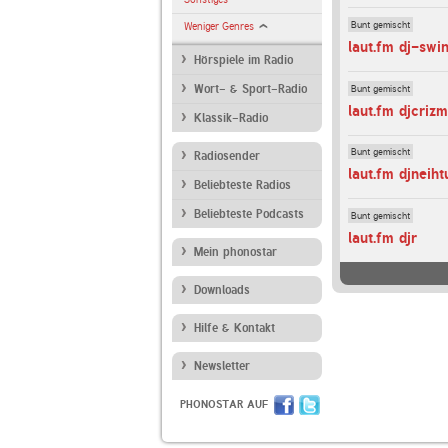
Bunt gemischt
Weniger Genres
laut.fm dj-swi
Hörspiele im Radio
Bunt gemischt
Wort- & Sport-Radio
laut.fm djcrizm
Klassik-Radio
Bunt gemischt
Radiosender
laut.fm djneiht
Beliebteste Radios
Beliebteste Podcasts
Bunt gemischt
laut.fm djr
Mein phonostar
Downloads
Hilfe & Kontakt
Newsletter
PHONOSTAR AUF