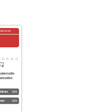
istrieren
zauberradio
netradios
nhören
men