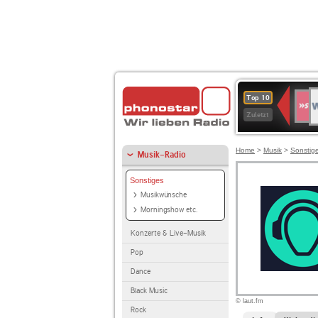
W
SWR
Top 10
4
Zuletzt
Home
>
Musik
>
Sonstig
Musik-Radio
Sonstiges
Musikwünsche
Morningshow etc.
Konzerte & Live-Musik
Pop
Dance
Black Music
© laut.fm
Rock