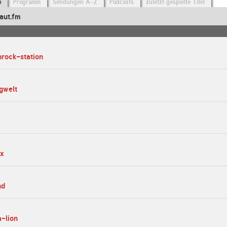
o
Programm
Sendungen A-Z
Podcasts
zuletzt gespielte Titel
aut.fm
hrock-station
ngwelt
ox
nd
a-lion