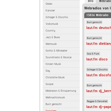
Info
Webradi
Oldies
Webradios von l
Künstler
15836 Webradio
Schlager & Discofox
Bunt gemischt
Volksmusik
laut.fm deutsc
Country
Jazz & Blues
Bunt gemischt
laut.fm diekla
Weltmusik
Gothic & Mittelalter
Soul & Funk
Soundtracks & Musical
laut.fm disco
Kinder-Musik
Schlager & Discofox
Gay
laut.fm discof
Christliche Musik
Gospel
Bunt gemischt
laut.fm dj_ber
Meditation & Entspannung
Weihnachtsmusik
Reggae & Dancehall
Bunt gemischt
laut.fm dj-pap
Sonstiges