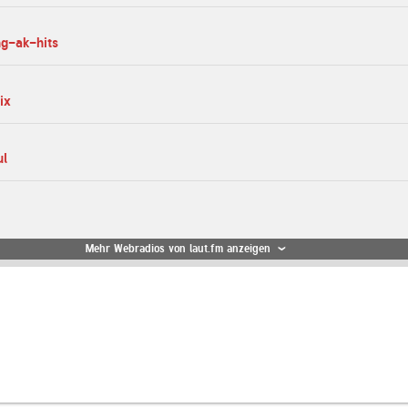
ng-ak-hits
ix
ul
Mehr Webradios von laut.fm anzeigen