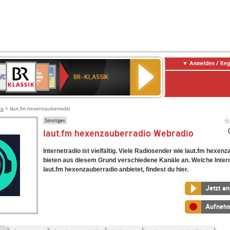
Anmelden / Reg
BR-
DR
Deutschlandfunk
3
Deutschlandfunk
80er
NDR
ANTENNE
SWR
KLASSIK
BR-KLASSIK
Kultur
90er
2
BAYERN
Kultur
OLDIE
ANTENNE
es
> laut.fm hexenzauberradio
Sonstiges
laut.fm hexenzauberradio Webradio
Internetradio ist vielfältig. Viele Radiosender wie laut.fm hexen
bieten aus diesem Grund verschiedene Kanäle an. Welche Inter
laut.fm hexenzauberradio anbietet, findest du hier.
Jetzt a
Aufneh