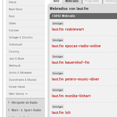
Info
Webradio
Programm
Sendun
Dance
Webradios von laut.fm
Black Music
15842 Webradio
Rock
Sonstiges
Oldies
laut.fm rodstewart
Künstler
Schlager & Discofox
Sonstiges
Volksmusik
laut.fm epocas-radio-online
Country
Sonstiges
Jazz & Blues
laut.fm bauernhof-fm
Weltmusik
Gothic & Mittelalter
Sonstiges
laut.fm peters-music-diner
Soundtracks & Musical
Kinder-Musik
Sonstiges
Mehr Genres
laut.fm monika-linhart
Hörspiele im Radio
Sonstiges
Wort- & Sport-Radio
laut.fm lolt