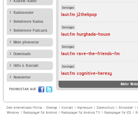
Klassik-Radio
Sonstiges
Radiosender
laut.fm j2thekpop
Beliebteste Radios
Sonstiges
Beliebteste Podcasts
laut.fm hurghada-house
Mein phonostar
Sonstiges
laut.fm rave-the-friends-fm
Downloads
Hilfe & Kontakt
Sonstiges
laut.fm cognitive-heresy
Newsletter
Mehr Webr
PHONOSTAR AUF
Dein Internetradio-Portal :
Sitemap
|
Kontakt
|
Impressum
|
Datenschutz
|
Entwickler
|
Windows
|
Radioplayer für Android
|
Radioplayer für Android TV
|
Radioplayer für iOS
|
R