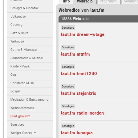
Info
Webradio
Programm
Sendun
Schlager & Discofox
Webradios von laut.fm
Volksmusik
15836 Webradio
Country
Sonstiges
Jazz & Blues
laut.fm dream-wtage
Weltmusik
Sonstiges
Gothic & Mittelalter
laut.fm mtnfm
Soundtracks & Musical
Kinder-Musik
Sonstiges
laut.fm tmnt1230
Gay
Christliche Musik
Sonstiges
Gospel
laut.fm stejsnkris
Meditation & Entspannung
Sonstiges
Weihnachtsmusik
laut.fm radio-norden
Bunt gemischt
Sonstiges
Sonstiges
laut.fm lunaqua
Weniger Genres