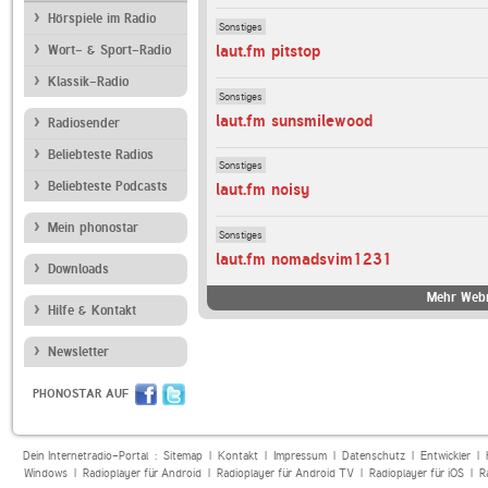
Hörspiele im Radio
Sonstiges
laut.fm pitstop
Wort- & Sport-Radio
Klassik-Radio
Sonstiges
laut.fm sunsmilewood
Radiosender
Beliebteste Radios
Sonstiges
Beliebteste Podcasts
laut.fm noisy
Mein phonostar
Sonstiges
laut.fm nomadsvim1231
Downloads
Mehr Webr
Hilfe & Kontakt
Newsletter
PHONOSTAR AUF
Dein Internetradio-Portal :
Sitemap
|
Kontakt
|
Impressum
|
Datenschutz
|
Entwickler
|
Windows
|
Radioplayer für Android
|
Radioplayer für Android TV
|
Radioplayer für iOS
|
R