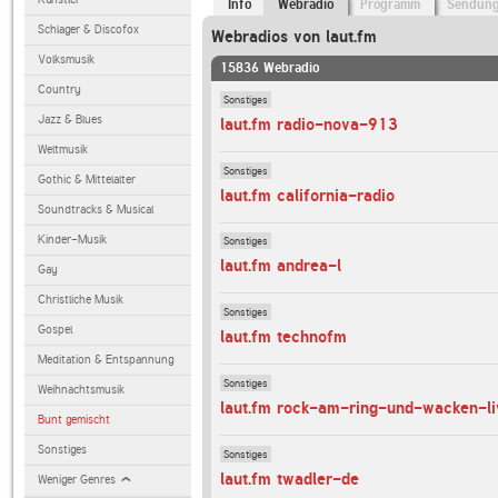
Info
Webradio
Programm
Sendun
Schlager & Discofox
Webradios von laut.fm
Volksmusik
15836 Webradio
Country
Sonstiges
Jazz & Blues
laut.fm radio-nova-913
Weltmusik
Sonstiges
Gothic & Mittelalter
laut.fm california-radio
Soundtracks & Musical
Kinder-Musik
Sonstiges
laut.fm andrea-l
Gay
Christliche Musik
Sonstiges
Gospel
laut.fm technofm
Meditation & Entspannung
Sonstiges
Weihnachtsmusik
laut.fm rock-am-ring-und-wacken-li
Bunt gemischt
Sonstiges
Sonstiges
laut.fm twadler-de
Weniger Genres