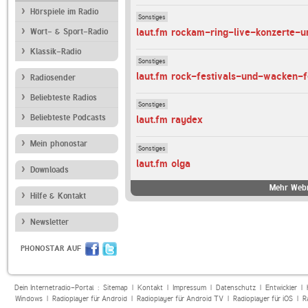
Hörspiele im Radio
Sonstiges
laut.fm rockam-ring-live-konzerte-
Wort- & Sport-Radio
Klassik-Radio
Sonstiges
laut.fm rock-festivals-und-wacken-f
Radiosender
Beliebteste Radios
Sonstiges
Beliebteste Podcasts
laut.fm raydex
Mein phonostar
Sonstiges
laut.fm olga
Downloads
Mehr Webr
Hilfe & Kontakt
Newsletter
PHONOSTAR AUF
Dein Internetradio-Portal :
Sitemap
|
Kontakt
|
Impressum
|
Datenschutz
|
Entwickler
|
Windows
|
Radioplayer für Android
|
Radioplayer für Android TV
|
Radioplayer für iOS
|
R