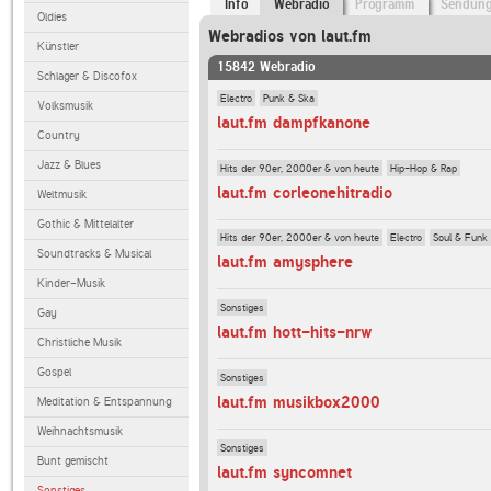
Info
Webradio
Programm
Sendun
Oldies
Webradios von laut.fm
Künstler
15842 Webradio
Schlager & Discofox
Electro
Punk & Ska
Volksmusik
laut.fm dampfkanone
Country
Jazz & Blues
Hits der 90er, 2000er & von heute
Hip-Hop & Rap
laut.fm corleonehitradio
Weltmusik
Gothic & Mittelalter
Hits der 90er, 2000er & von heute
Electro
Soul & Funk
Soundtracks & Musical
laut.fm amysphere
Kinder-Musik
Sonstiges
Gay
laut.fm hott-hits-nrw
Christliche Musik
Gospel
Sonstiges
laut.fm musikbox2000
Meditation & Entspannung
Weihnachtsmusik
Sonstiges
Bunt gemischt
laut.fm syncomnet
Sonstiges