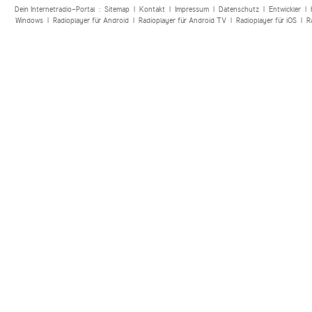
Dein Internetradio-Portal :
Sitemap
|
Kontakt
|
Impressum
|
Datenschutz
|
Entwickler
|
Windows
|
Radioplayer für Android
|
Radioplayer für Android TV
|
Radioplayer für iOS
|
R