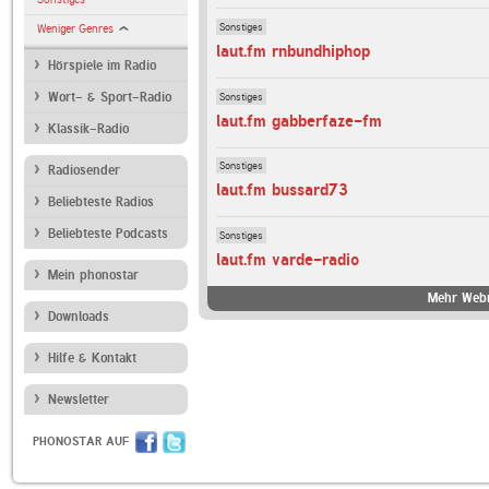
Sonstiges
Weniger Genres
laut.fm rnbundhiphop
Hörspiele im Radio
Sonstiges
Wort- & Sport-Radio
laut.fm gabberfaze-fm
Klassik-Radio
Sonstiges
Radiosender
laut.fm bussard73
Beliebteste Radios
Beliebteste Podcasts
Sonstiges
laut.fm varde-radio
Mein phonostar
Mehr Webr
Downloads
Hilfe & Kontakt
Newsletter
PHONOSTAR AUF