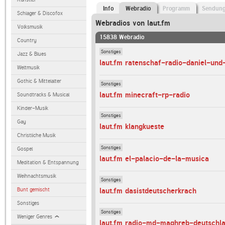
Info
Webradio
Programm
Sendun
Schlager & Discofox
Webradios von laut.fm
Volksmusik
15838 Webradio
Country
Sonstiges
Jazz & Blues
laut.fm ratenschaf-radio-daniel-und
Weltmusik
Gothic & Mittelalter
Sonstiges
laut.fm minecraft-rp-radio
Soundtracks & Musical
Kinder-Musik
Sonstiges
Gay
laut.fm klangkueste
Christliche Musik
Sonstiges
Gospel
laut.fm el-palacio-de-la-musica
Meditation & Entspannung
Weihnachtsmusik
Sonstiges
Bunt gemischt
laut.fm dasistdeutscherkrach
Sonstiges
Sonstiges
Weniger Genres
laut.fm radio-md-maghreb-deutschl