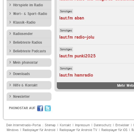
Hörspiele im Radio
Sonstiges
Wort- & Sport-Radio
laut.fm aban
Klassik-Radio
Sonstiges
Radiosender
laut.fm radio-jolu
Beliebteste Radios
Sonstiges
Beliebteste Podcasts
laut.fm punki2025
Mein phonostar
Sonstiges
Downloads
laut.fm hamradio
Hilfe & Kontakt
Mehr Webr
Newsletter
PHONOSTAR AUF
Dein Internetradio-Portal :
Sitemap
|
Kontakt
|
Impressum
|
Datenschutz
|
Entwickler
|
Windows
|
Radioplayer für Android
|
Radioplayer für Android TV
|
Radioplayer für iOS
|
R