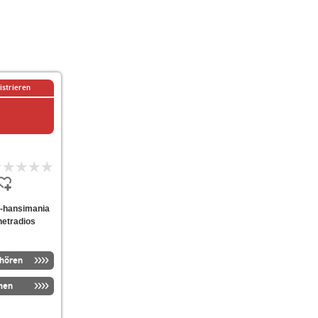
istrieren
un-hansimania
netradios
nhören
men