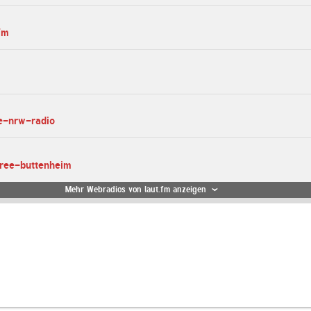
fm
ne-nrw-radio
free-buttenheim
Mehr Webradios von laut.fm anzeigen