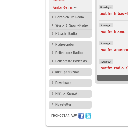
Sonstiges
Weniger Genres
laut.fm hitsio-
Hörspiele im Radio
Sonstiges
Wort- & Sport-Radio
laut.fm blamu
Klassik-Radio
Sonstiges
Radiosender
laut.fm anten
Beliebteste Radios
Beliebteste Podcasts
Sonstiges
laut.fm radio-
Mein phonostar
Downloads
Hilfe & Kontakt
Newsletter
PHONOSTAR AUF