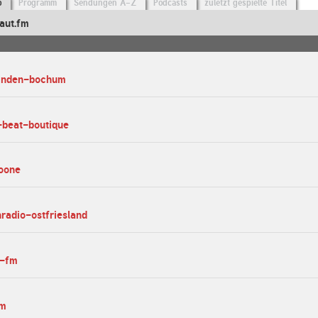
o
Programm
Sendungen A-Z
Podcasts
zuletzt gespielte Titel
aut.fm
-linden-bochum
c-beat-boutique
ioone
nradio-ostfriesland
e-fm
fm