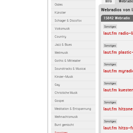
Info
Webradi
Oldies
Webradios von l
Künstler
15842 Webradio
Schlager & Discofox
Sonstiges
Volksmusik
laut.fm radio
Country
Jazz & Blues
Sonstiges
laut.fm plasti
Weltmusik
Gothic & Mittelalter
Sonstiges
Soundtracks & Musical
laut.fm myrad
Kinder-Musik
Sonstiges
Gay
laut.fm kueste
Christliche Musik
Gospel
Sonstiges
laut.fm hitzon
Meditation & Entspannung
Weihnachtsmusik
Sonstiges
Bunt gemischt
laut.fm hitzo-
Sonstiges