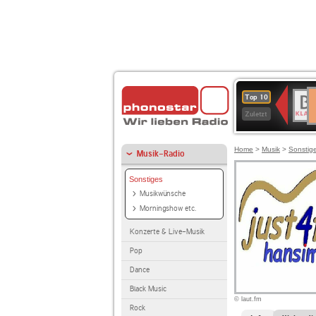
D
BR-
Top 10
Ku
KLAS
Zuletzt
Home
>
Musik
>
Sonstig
Musik-Radio
Sonstiges
Musikwünsche
Morningshow etc.
Konzerte & Live-Musik
Pop
Dance
Black Music
© laut.fm
Rock