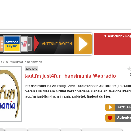
Anmelden / Reg
ANTENNE
eutschlandfunk
WDR
Deutschlandfunk
80er
SWR3
WDR
NDR
SWR
BAYERN
ANTENNE BAYERN
ltur
2
SIK
90er
4
2
Kultur
OLDIE
ANTENNE
es
> laut.fm just4fun-hansimania
Sonstiges
laut.fm just4fun-hansimania Webradio
Internetradio ist vielfältig. Viele Radiosender wie laut.fm just4f
bieten aus diesem Grund verschiedene Kanäle an. Welche Inter
laut.fm just4fun-hansimania anbietet, findest du hier.
Jetzt a
Aufneh