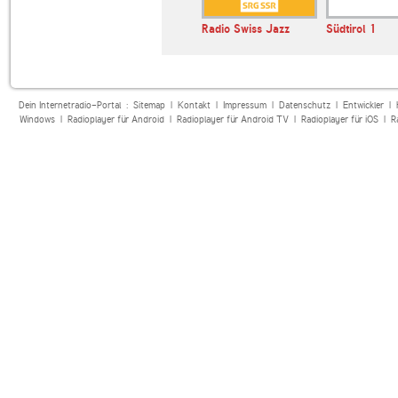
Radio Swiss Jazz
Südtirol 1
Dein Internetradio-Portal :
Sitemap
|
Kontakt
|
Impressum
|
Datenschutz
|
Entwickler
|
Windows
|
Radioplayer für Android
|
Radioplayer für Android TV
|
Radioplayer für iOS
|
R