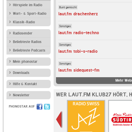
Hörspiele im Radio
Bunt gemischt
laut.fm drachenherz
Wort- & Sport-Radio
Klassik-Radio
Sonstiges
laut.fm radio-techno
Radiosender
Beliebteste Radios
Sonstiges
Beliebteste Podcasts
laut.fm tobi-s-radio
Mein phonostar
Sonstiges
laut.fm sidequest-fm
Downloads
Mehr Webr
Hilfe & Kontakt
WER LAUT.FM KLUB27 HÖRT, 
Newsletter
PHONOSTAR AUF