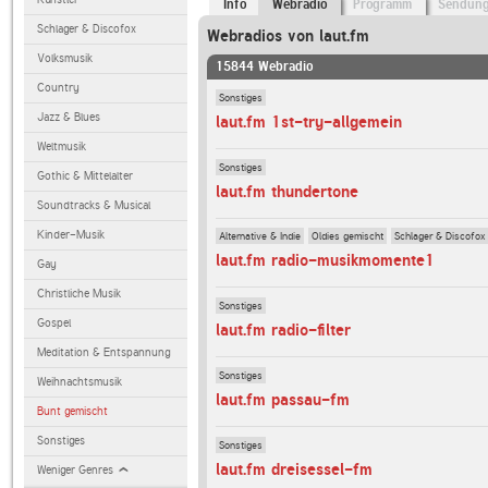
Info
Webradio
Programm
Sendun
Schlager & Discofox
Webradios von laut.fm
Volksmusik
15844 Webradio
Country
Sonstiges
Jazz & Blues
laut.fm 1st-try-allgemein
Weltmusik
Sonstiges
Gothic & Mittelalter
laut.fm thundertone
Soundtracks & Musical
Kinder-Musik
Alternative & Indie
Oldies gemischt
Schlager & Discofox
laut.fm radio-musikmomente1
Gay
Christliche Musik
Sonstiges
Gospel
laut.fm radio-filter
Meditation & Entspannung
Sonstiges
Weihnachtsmusik
laut.fm passau-fm
Bunt gemischt
Sonstiges
Sonstiges
laut.fm dreisessel-fm
Weniger Genres