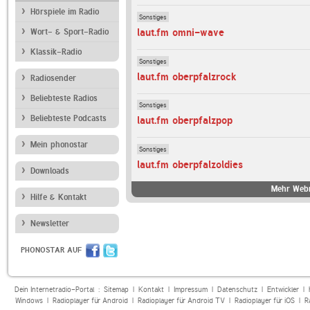
Hörspiele im Radio
Sonstiges
laut.fm omni-wave
Wort- & Sport-Radio
Klassik-Radio
Sonstiges
laut.fm oberpfalzrock
Radiosender
Beliebteste Radios
Sonstiges
Beliebteste Podcasts
laut.fm oberpfalzpop
Mein phonostar
Sonstiges
laut.fm oberpfalzoldies
Downloads
Mehr Webr
Hilfe & Kontakt
Newsletter
PHONOSTAR AUF
Dein Internetradio-Portal :
Sitemap
|
Kontakt
|
Impressum
|
Datenschutz
|
Entwickler
|
Windows
|
Radioplayer für Android
|
Radioplayer für Android TV
|
Radioplayer für iOS
|
R