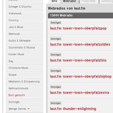
Info
Webradio
Programm
Sendun
Schlager & Discofox
Webradios von laut.fm
Volksmusik
15844 Webradio
Country
Sonstiges
Jazz & Blues
laut.fm tower-town-oberpfalzpop
Weltmusik
Sonstiges
Gothic & Mittelalter
laut.fm tower-town-oberpfalzoldies
Soundtracks & Musical
Kinder-Musik
Sonstiges
laut.fm tower-town-oberpfalzhits
Gay
Christliche Musik
Sonstiges
Gospel
laut.fm tower-town-oberpfalzhiphop
Meditation & Entspannung
Sonstiges
Weihnachtsmusik
laut.fm tower-town-oberpfalzextra
Bunt gemischt
Sonstiges
Sonstiges
laut.fm thunder-enlightning
Weniger Genres