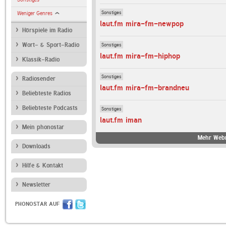
Sonstiges
Weniger Genres
laut.fm mira-fm-newpop
Hörspiele im Radio
Sonstiges
Wort- & Sport-Radio
laut.fm mira-fm-hiphop
Klassik-Radio
Sonstiges
Radiosender
laut.fm mira-fm-brandneu
Beliebteste Radios
Beliebteste Podcasts
Sonstiges
laut.fm iman
Mein phonostar
Mehr Webr
Downloads
Hilfe & Kontakt
Newsletter
PHONOSTAR AUF