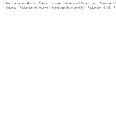
Dein Internetradio-Portal :
Sitemap
|
Kontakt
|
Impressum
|
Datenschutz
|
Entwickler
|
Windows
|
Radioplayer für Android
|
Radioplayer für Android TV
|
Radioplayer für iOS
|
R