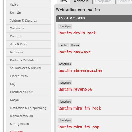
Info
Webradio
Programm
Sendun
Oldies
Webradios von laut.fm
Künstler
15831 Webradio
Schlager & Discofox
Sonstiges
Volksmusik
laut.fm devils-rock
Country
Jazz & Blues
Techno
House
laut.fm noxwave
Weltmusik
Gothic & Mittelalter
Sonstiges
Soundtracks & Musical
laut.fm almenrauscher
Kinder-Musik
Sonstiges
Gay
laut.fm raven666
Christliche Musik
Gospel
Sonstiges
laut.fm mira-fm-rock
Meditation & Entspannung
Weihnachtsmusik
Sonstiges
Bunt gemischt
laut.fm mira-fm-pop
Sonstiges