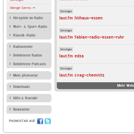
Weniger Genres
Sonstiges
laut.fm hithaus-essen
Hörspiele im Radio
Wort- & Sport-Radio
Sonstiges
Klassik-Radio
laut.fm fabian-radio-essen-ruhr
Radiosender
Sonstiges
Beliebteste Radios
laut.fm edza
Beliebteste Podcasts
Sonstiges
laut.fm cvag-chemnitz
Mein phonostar
Mehr Webr
Downloads
Hilfe & Kontakt
Newsletter
PHONOSTAR AUF