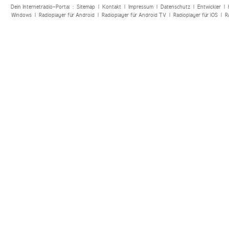
Dein Internetradio-Portal :
Sitemap
|
Kontakt
|
Impressum
|
Datenschutz
|
Entwickler
|
Windows
|
Radioplayer für Android
|
Radioplayer für Android TV
|
Radioplayer für iOS
|
R