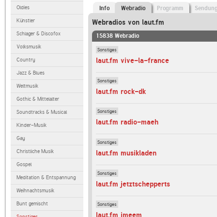
Oldies
Info
Webradio
Programm
Sendun
Künstler
Webradios von laut.fm
Schlager & Discofox
15838 Webradio
Volksmusik
Sonstiges
laut.fm vive-la-france
Country
Jazz & Blues
Sonstiges
Weltmusik
laut.fm rock-dk
Gothic & Mittelalter
Sonstiges
Soundtracks & Musical
laut.fm radio-maeh
Kinder-Musik
Gay
Sonstiges
Christliche Musik
laut.fm musikladen
Gospel
Sonstiges
Meditation & Entspannung
laut.fm jetztschepperts
Weihnachtsmusik
Bunt gemischt
Sonstiges
laut.fm imeem
Sonstiges