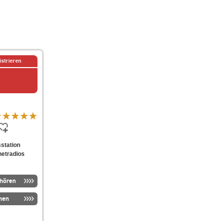
istrieren
sstation
netradios
nhören
men