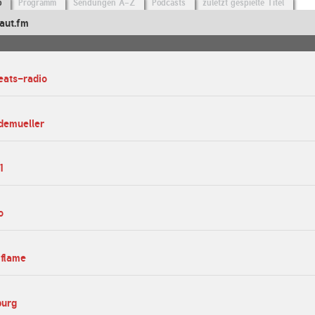
o
Programm
Sendungen A-Z
Podcasts
zuletzt gespielte Titel
aut.fm
eats-radio
demueller
1
o
wflame
burg