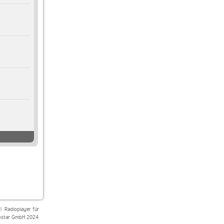
|
Radioplayer für
star GmbH 2024