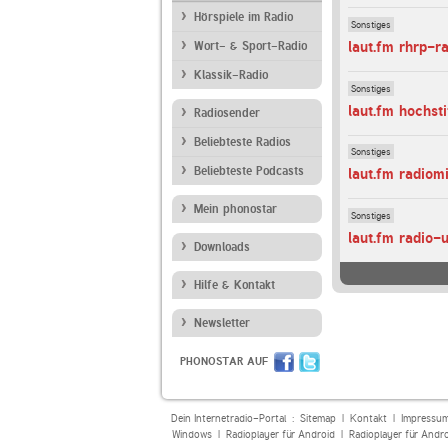
Hörspiele im Radio
Sonstiges
laut.fm rhrp-r
Wort- & Sport-Radio
Klassik-Radio
Sonstiges
laut.fm hochst
Radiosender
Beliebteste Radios
Sonstiges
Beliebteste Podcasts
laut.fm radiom
Mein phonostar
Sonstiges
laut.fm radio-
Downloads
Hilfe & Kontakt
Newsletter
PHONOSTAR AUF
Dein Internetradio-Portal :
Sitemap
|
Kontakt
|
Impressu
Windows
|
Radioplayer für Android
|
Radioplayer für Andr