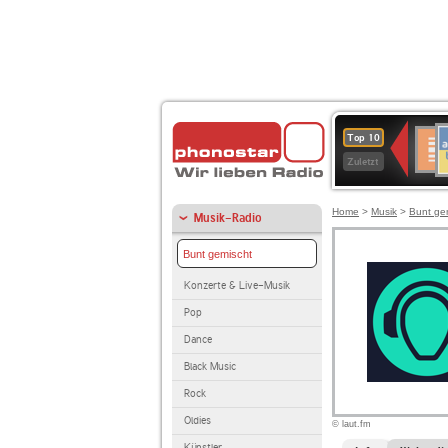
A
Deuts
Top 10
B
Kultu
Zuletzt
Home
>
Musik
>
Bunt ge
Musik-Radio
Bunt gemischt
Konzerte & Live-Musik
Pop
Dance
Black Music
Rock
Oldies
© laut.fm
Künstler