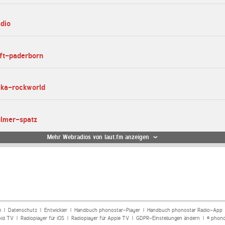
adio
ift-paderborn
ika-rockworld
ulmer-spatz
Mehr Webradios von laut.fm anzeigen
m
|
Datenschutz
|
Entwickler
|
Handbuch phonostar-Player
|
Handbuch phonostar Radio-App
oid TV
|
Radioplayer für iOS
|
Radioplayer für Apple TV
|
GDPR-Einstellungen ändern
| © phono