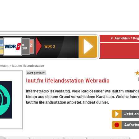
Anmelden / Reg
WDR
NTENNE
SWR
chlandfunk
Deutschlandfunk
80er
SWR3
WDR
BR-
NDR
2
WDR 2
AYERN
Kultur
r
90er
4
KLASSIK
2
OLDIE
ANTENNE
mischt
> laut.fm lifelandsstation
Bunt gemischt
laut.fm lifelandsstation Webradio
Internetradio ist vielfältig. Viele Radiosender wie laut.fm lifeland
bieten aus diesem Grund verschiedene Kanäle an. Welche Inter
laut.fm lifelandsstation anbietet, findest du hier.
Jetzt a
Aufneh