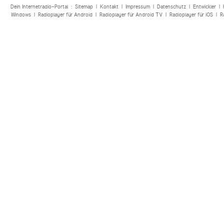
Dein Internetradio-Portal :
Sitemap
|
Kontakt
|
Impressum
|
Datenschutz
|
Entwickler
|
Windows
|
Radioplayer für Android
|
Radioplayer für Android TV
|
Radioplayer für iOS
|
R