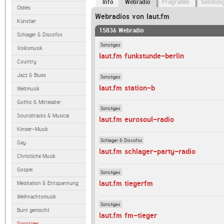
Info
Webradio
Programm
Sendun
Oldies
Webradios von laut.fm
Künstler
15836 Webradio
Schlager & Discofox
Sonstiges
Volksmusik
laut.fm funkstunde-berlin
Country
Jazz & Blues
Sonstiges
laut.fm station-b
Weltmusik
Gothic & Mittelalter
Sonstiges
Soundtracks & Musical
laut.fm eurosoul-radio
Kinder-Musik
Schlager & Discofox
Gay
laut.fm schlager-party-radio
Christliche Musik
Gospel
Sonstiges
laut.fm tiegerfm
Meditation & Entspannung
Weihnachtsmusik
Sonstiges
Bunt gemischt
laut.fm fm-tieger
Sonstiges