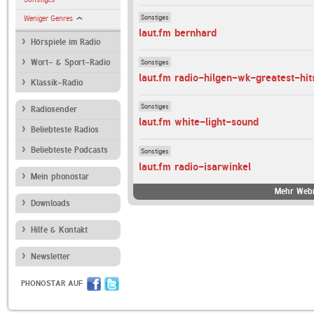
Sonstiges
Weniger Genres
laut.fm bernhard
Hörspiele im Radio
Sonstiges
Wort- & Sport-Radio
laut.fm radio-hilgen-wk-greatest-hit
Klassik-Radio
Sonstiges
Radiosender
laut.fm white-light-sound
Beliebteste Radios
Beliebteste Podcasts
Sonstiges
laut.fm radio-isarwinkel
Mein phonostar
Mehr Webr
Downloads
Hilfe & Kontakt
Newsletter
PHONOSTAR AUF